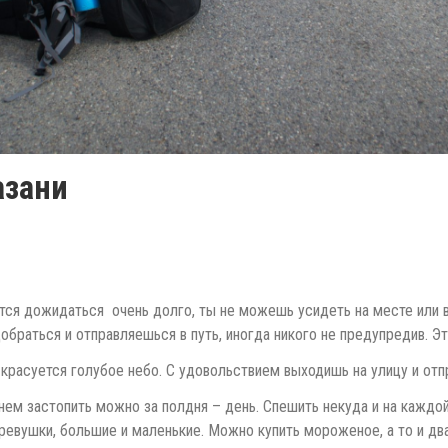
азани
тся дожидаться очень долго, ты не можешь усидеть на месте или 
раться и отправляешься в путь, иногда никого не предупредив. Это
, красуется голубое небо. С удовольствием выходишь на улицу и отп
днем застопить можно за полдня – день. Спешить некуда и на кажд
евушки, большие и маленькие. Можно купить мороженое, а то и два