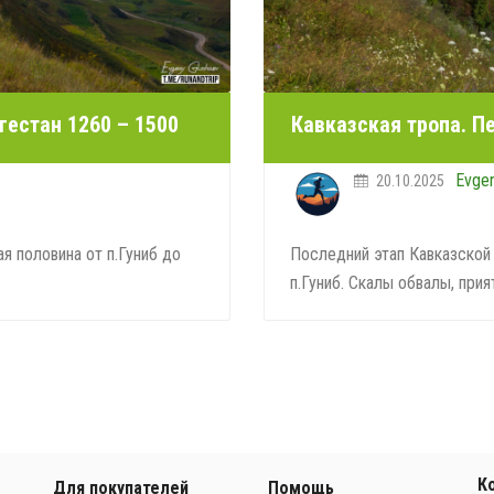
гестан 1260 – 1500
Кавказская тропа. П
Evge
20.10.2025
я половина от п.Гуниб до
Последний этап Кавказской 
п.Гуниб. Скалы обвалы, прият
К
Для покупателей
Помощь