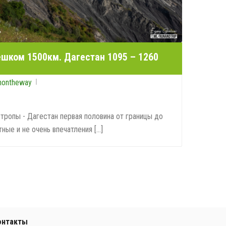
ешком 1500км. Дагестан 1095 – 1260
nontheway
тропы - Дагестан первая половина от границы до
ные и не очень впечатления [...]
0
онтакты