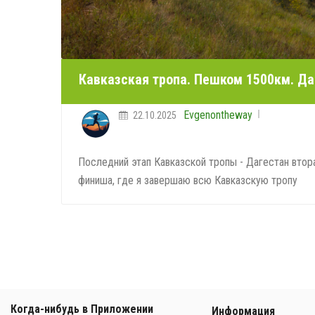
Кавказская тропа. Пешком 1500км. Да
Evgenontheway
22.10.2025
Последний этап Кавказской тропы - Дагестан втора
финиша, где я завершаю всю Кавказскую тропу
Когда-нибудь в Приложении
Информация