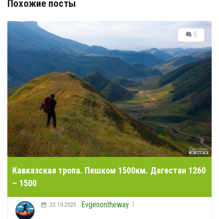
Кавказская тропа. Пешком 1500км. Дагестан 1260
– 1500
Evgenontheway
22.10.2025
Последний этап Кавказской тропы - Дагестан вторая
половина от п.Гуниб до финиша, где я завершаю всю
Кавказскую тропу
0