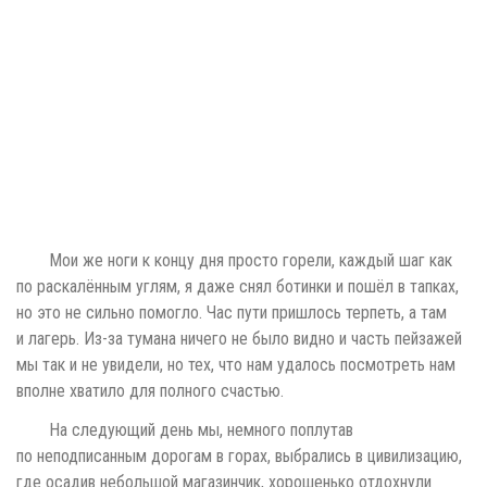
но это не сильно помогло. Час пути пришлось терпеть, а там
и лагерь. Из-за тумана ничего не было видно и часть пейзажей
мы так и не увидели, но тех, что нам удалось посмотреть нам
вполне хватило для полного счастью.
На следующий день мы, немного поплутав
по неподписанным дорогам в горах, выбрались в цивилизацию,
где осадив небольшой магазинчик, хорошенько отдохнули
и добрались обратно в п. Мостовской. Наши пути расходились,
мне предстоял путь автостопом в Питер, а ребятам в Сочи
и домой.
Дороги у нас не спокойные и во время стопа видел такую
картину.
Adventure
Blog
Inway
JackinWay
Jou
ПРЕДЫДУЩАЯ СТРАНИЦА
Россия. Автостопом по Казани
СЛЕДУЮЩАЯ СТРАНИЦА