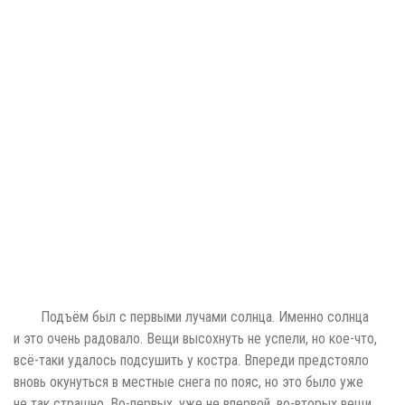
Подъём был с первыми лучами солнца. Именно солнца
и это очень радовало. Вещи высохнуть не успели, но кое-что,
всё-таки удалось подсушить у костра. Впереди предстояло
вновь окунуться в местные снега по пояс, но это было уже
не так страшно. Во-первых, уже не впервой, во-вторых вещи
уже сырые и в-третьих скоро и выход с этих гор.
Так уже после первого получаса я снова тропил по снегу
по указанному азимуту. Временами останавливался, чтобы
выжать окончательно промокшие вещи. Мембрана моих
ботинок вконец испортилась и пропускала влагу почти сразу
после соприкосновения с этим сырым снегом. Приятного мало,
но это я смог преодолеть. В очередной раз пришлось изменить
маршрут, и исключить прохождение лавиноопасного хребта,
избрав дорогу через лес. По склону мы спустились
к небольшому ручью и уже вдоль него надеялись выйти
к дороге, обнаруженной на
GPS
. И ручей нас вывел куда надо,