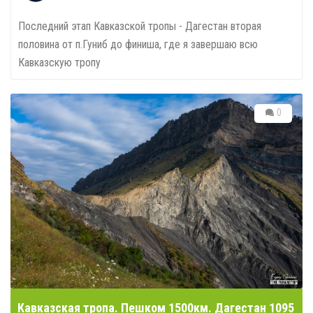
Кавказская тропа. Пешком 1500км. Дагестан 1095
– 1260
Evgenontheway
20.10.2025
Последний этап Кавказской тропы - Дагестан первая
половина от границы до п.Гуниб. Скалы обвалы, приятные и
не очень впечатления [...]