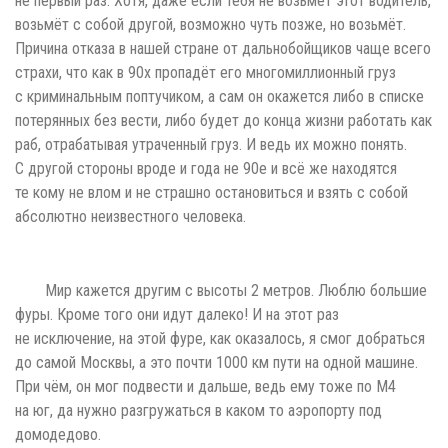
не первый раз. Хотя, даже если тебя не возьмёт этот водитель,
возьмёт с собой другой, возможно чуть позже, но возьмёт.
Причина отказа в нашей стране от дальнобойщиков чаще всего
страхи, что как в 90х пропадёт его многомиллионный груз
с криминальным поптучиком, а сам он окажется либо в списке
потерянных без вести, либо будет до конца жизни работать как
раб, отрабатывая утраченный груз. И ведь их можно понять.
С другой стороны вроде и года не 90е и всё же находятся
те кому не влом и не страшно остановиться и взять с собой
абсолютно неизвестного человека.
Мир кажется другим с высоты 2 метров. Люблю большие
фуры. Кроме того они идут далеко! И на этот раз
не исключение, на этой фуре, как оказалось, я смог добраться
до самой Москвы, а это почти 1000 км пути на одной машине.
При чём, он мог подвести и дальше, ведь ему тоже по М4
на юг, да нужно разгружаться в каком то аэропорту под
домодедово.