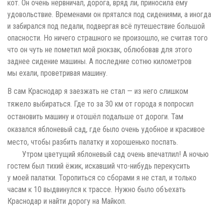
кот. Он очень нервничал, дорога, вряд ли, приносила ему
удовольствие. Временами он прятался под сидениями, а иногда
и забирался под педали, подвергая всё путешествие большой
опасности. Но ничего страшного не произошло, не считая того
что он чуть не пометил мой рюкзак, облюбовав для этого
заднее сидение машины. А последние сотню километров
мы ехали, проветривая машину.
В сам Краснодар я заезжать не стал — из него слишком
тяжело выбираться. Где то за 30 км от города я попросил
остановить машину и отошёл подальше от дороги. Там
оказался яблоневый сад, где было очень удобное и красивое
место, чтобы разбить палатку и хорошенько поспать.
Утром цветущий яблоневый сад очень впечатлил! А ночью
гостем был тихий ёжик, искавший что-нибудь перекусить
у моей палатки. Торопиться со сборами я не стал, и только
часам к 10 выдвинулся к трассе. Нужно было объехать
Краснодар и найти дорогу на Майкоп.