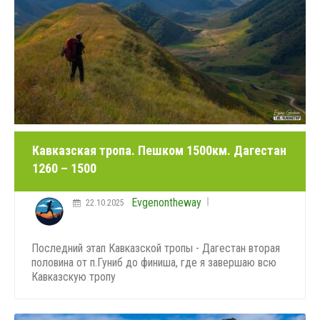
Кавказская тропа. Пешком 1500км. Дагестан
1260 – 1500
Evgenontheway
22.10.2025
Последний этап Кавказской тропы - Дагестан вторая
половина от п.Гуниб до финиша, где я завершаю всю
Кавказскую тропу