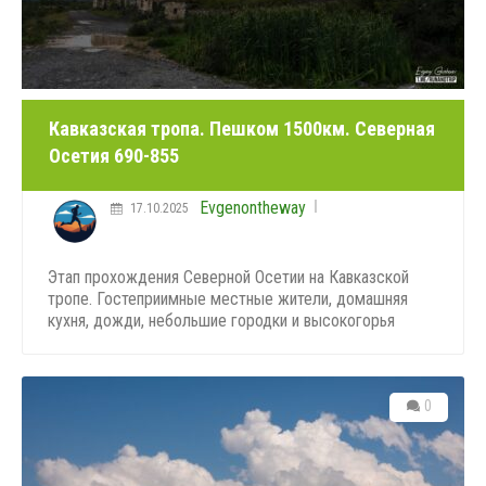
Кавказская тропа. Пешком 1500км. Северная
Осетия 690-855
Evgenontheway
17.10.2025
Этап прохождения Северной Осетии на Кавказской
тропе. Гостеприимные местные жители, домашняя
кухня, дожди, небольшие городки и высокогорья
0