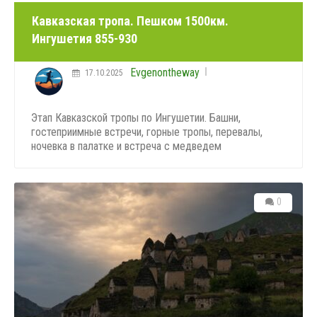
Кавказская тропа. Пешком 1500км.
Ингушетия 855-930
Evgenontheway
17.10.2025
Этап Кавказской тропы по Ингушетии. Башни,
гостеприимные встречи, горные тропы, перевалы,
ночевка в палатке и встреча с медведем
0