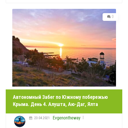
0
Автономный Забег по Южному побережью
Крыма. День 4. Алушта, Аю-Даг, Ялта
Evgenontheway
23.04.2021