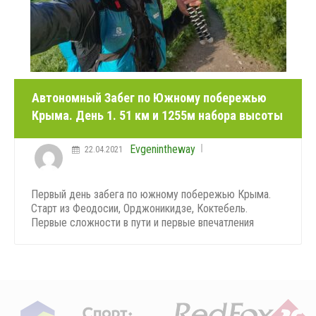
Автономный Забег по Южному побережью
Крыма. День 1. 51 км и 1255м набора высоты
Evgenintheway
22.04.2021
Первый день забега по южному побережью Крыма.
Старт из Феодосии, Орджоникидзе, Коктебель.
Первые сложности в пути и первые впечатления