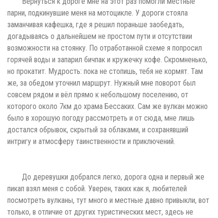
Вернуться к дороге мне на этот раз помогли местные
парни, подкинувшие меня на мотоцикле. У дороги стояла
заманчивая кафешка, где я решил пораньше заобедать,
догадываясь о дальнейшем не простом пути и отсутствии
возможности на стоянку. По отработанной схеме я попросил
горячей воды и запарил бичпак и кружечку кофе. Скромненько,
но прокатит. Мудрость: пока не стопишь, тебя не кормят. Там
же, за обедом уточнил маршрут. Нужный мне поворот был
совсем рядом и вёл прямо к небольшому поселению, от
которого около 7км до храма Бессаких. Сам же вулкан можно
было в хорошую погоду рассмотреть и от сюда, мне лишь
достался обрывок, скрытый за облаками, и сохранявший
интригу и атмосферу таинственности и приключений.
До деревушки добрался легко, дорога одна и первый же
пикап взял меня с собой. Уверен, таких как я, любителей
посмотреть вулканы, тут много и местные давно привыкли, вот
только, в отличие от других туристических мест, здесь не