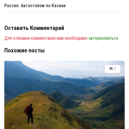
Кавказская тропа. Пешком 1500км. Дагестан 1260
– 1500
Evgenontheway
22.10.2025
Последний этап Кавказской тропы - Дагестан вторая
половина от п.Гуниб до финиша, где я завершаю всю
Кавказскую тропу