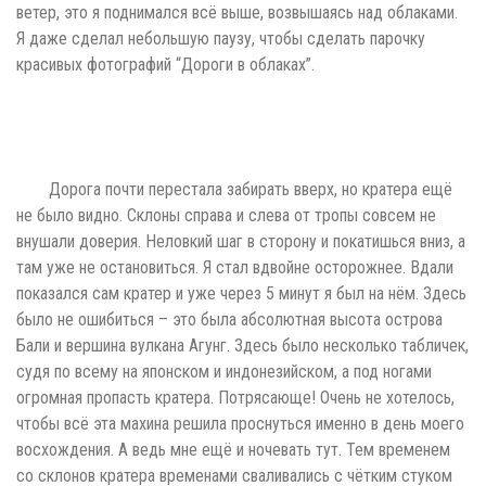
ветер, это я поднимался всё выше, возвышаясь над облаками.
Я даже сделал небольшую паузу, чтобы сделать парочку
красивых фотографий “Дороги в облаках”.
Дорога почти перестала забирать вверх, но кратера ещё
не было видно. Склоны справа и слева от тропы совсем не
внушали доверия. Неловкий шаг в сторону и покатишься вниз, а
там уже не остановиться. Я стал вдвойне осторожнее. Вдали
показался сам кратер и уже через 5 минут я был на нём. Здесь
было не ошибиться – это была абсолютная высота острова
Бали и вершина вулкана Агунг. Здесь было несколько табличек,
судя по всему на японском и индонезийском, а под ногами
огромная пропасть кратера. Потрясающе! Очень не хотелось,
чтобы всё эта махина решила проснуться именно в день моего
восхождения. А ведь мне ещё и ночевать тут. Тем временем
со склонов кратера временами сваливались с чётким стуком