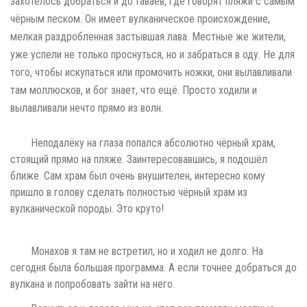
захотелось добраться и до Гаваев, где говорят пляжи с самым
чёрным песком. Он имеет вулканическое происхождение,
мелкая раздробленная застывшая лава. Местные же жители,
уже успели не только проснуться, но и забраться в оду. Не для
того, чтобы искупаться или промочить ножки, они вылавливали
там моллюсков, и бог знает, что ещё. Просто ходили и
вылавливали нечто прямо из волн.
Неподалёку на глаза попался абсолютно чёрный храм,
стоящий прямо на пляже. Заинтересовавшись, я подошёл
ближе. Сам храм был очень внушителен, интересно кому
пришло в голову сделать полностью чёрный храм из
вулканической породы. Это круто!
Монахов я там не встретил, но и ходил не долго. На
сегодня была большая программа. А если точнее добраться до
вулкана и попробовать зайти на него.