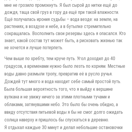
мне не грозило промокнуть. Я был сырой до нитки ещё до
дождя, таща свой груз в гору да ещё при такой влажности.
Ещё получалась ирония судьбы – вода везде: на земле, на
растениях, в воздухе и небе, а в бутылке стремительно
сокращалась. Восполнить свои резервы здесь я опасался. Кто
знает, какой состав тут может быть, а рисковать жизнью так
не хочется и лучше потерпеть.
Чем выше по хребту, тем круче путь. Угол доходил до 40
градусов, а временами нужно было лезть по корням. Местные
воды давно размыли тропу, превратив её в русло ручья.
Дождей тут много и вода находит себе самый простой путь.
Была большая вероятность того, что я выйду к вершине
вулкана и не увижу ничего за этими плотными тучами и
облаками, затянувшими небо. Это было бы очень обидно, а
ввиду отсутствия питьевой воды я бы не смог долго ожидать
солнца наверху и пришлось бы спускаться в деревню.
Я отдыхал каждые 30 минут и делал небольшие остановочки