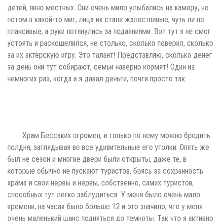
детей, явно местных. Они очень мило улыбались на камеру, но
потом в какой-то миг, лица их стали жалостливые, чуть ли не
плаксивые, а руки потянулись за подаяниями. Вот тут я не смог
устоять и раскошелился, не столько, сколько поверил, сколько
за их актёрскую игру. Это талант! Представляю, сколько денег
за день они тут собирают, семьи наверно кормят! Один из
немногих раз, когда и я давал деньги, почти просто так.
Храм Бессаких огромен, и только по нему можно бродить
полдня, заглядывая во все удивительные его уголки. Опять же
был не сезон и многие двери были открыты, даже те, в
которые обычно не пускают туристов, боясь за сохранность
храма и свои нервы и нервы, собственно, самих туристов,
способных тут легко заблудиться. У меня было очень мало
времени, на часах было больше 12 и это значило, что у меня
очень маленький шанс подняться до темноты. Так что я активно