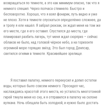
возвращаться по темноте, а это как минимум опасно, так что я
немного спешил. Через полчаса стемнело. Быстро и
бесповоротно. Хорошо, что я взял фонарик, путь видно и уже
не плохо. Хотя в темноте спускаться определённо сложнее, да
и тропу я еле нашёл. Я забрал рюкзак, он ждал меня на том же
его месте, где я его оставил. Спустился до места, где
планировал разбить лагерь, тут меня ждал сюрприз – сейчас
облаков не было, над головой чёрное небо, а на горизонте
огромной море горящих звёзд. Это был город Денпсар,
светился огнями в темноте. Красивейшее зрелище.
Я поставил палатку, немного перекусил и допил остатки
воды, которых было совсем немного. Просидел час,
наслаждаясь красотой этого места, но усталость многотонной
гирей тянула меня ко сну, и я отправился в палатку на склоне
вулкана. Ночь обещала быть холодной, и нужно было достать