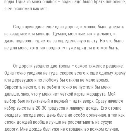
воды. Одна из моих ошибок – воды надо было брать побольше,
я её экономил как мог.
Сюда приводила ещё одна дорога, и можно было доехать
на квадрике или мопеде. Думаю, местные так и делают, и
даже подвозят туристов за определённую плату. Но это было
не для меня, хотя так поздно тут уже вряд ли кто мог быть.
От дороги уводило две тропы – самое тяжёлое решение.
Одна точно уводила не туда, скорее всего к ещё одному храму
или деревушке и по любому бы отняла не мало время.
Спросить некого, а те ребята точно не пустили бы меня
дальше, зная, что у меня нет чёткой карты маршрута. Мой
выбор был интуитивный и верный – идти вверх. Сразу начался
набор высоты в 20-30 градусов и ливанул дождь. Его стоило
ожидать, погода весь день была не особо солнечная, а так как
сезон дождей вообще лучше не рассчитывать на сухую
дорогу. Мне дождь был уже не страшен, во всяком случае,