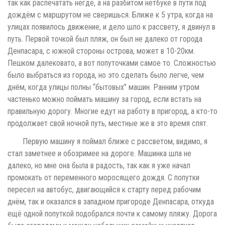
так как распечатать негде, а на разбитом нетбуке в пути под
дождём с маршрутом не сверишься. Ближе к 5 утра, когда на
улицах появилось движение, и дело шло к рассвету, я двинул в
путь. Первой точкой был пляж, он был не далеко от города
Денпасара, с южной стороны острова, может в 10-20км.
Пешком далековато, а вот попуточками самое то. Сложностью
было выбраться из города, но это сделать было легче, чем
днём, когда улицы полны “бытовых” машин. Ранним утром
частенько можно поймать машину за город, если встать на
правильную дорогу. Многие едут на работу в пригород, а кто-то
продолжает свой ночной путь, местные же в это время спят.
Первую машину я поймал ближе с рассветом, видимо, я
стал заметнее и обозримее на дороге. Машинка шла не
далеко, но мне она была в радость, так как я уже начал
промокать от переменного моросящего дождя. С попутки
пересел на автобус, двигающийся к старту перед рабочим
днём, так и оказался в западном пригороде Денпасара, откуда
ещё одной попуткой подобрался почти к самому пляжу. Дорога