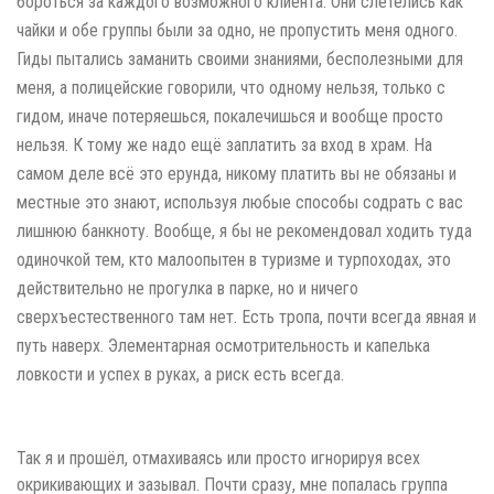
бороться за каждого возможного клиента. Они слетелись как
чайки и обе группы были за одно, не пропустить меня одного.
Гиды пытались заманить своими знаниями, бесполезными для
меня, а полицейские говорили, что одному нельзя, только с
гидом, иначе потеряешься, покалечишься и вообще просто
нельзя. К тому же надо ещё заплатить за вход в храм. На
самом деле всё это ерунда, никому платить вы не обязаны и
местные это знают, используя любые способы содрать с вас
лишнюю банкноту. Вообще, я бы не рекомендовал ходить туда
одиночкой тем, кто малоопытен в туризме и турпоходах, это
действительно не прогулка в парке, но и ничего
сверхъестественного там нет. Есть тропа, почти всегда явная и
путь наверх. Элементарная осмотрительность и капелька
ловкости и успех в руках, а риск есть всегда.
Так я и прошёл, отмахиваясь или просто игнорируя всех
окрикивающих и зазывал. Почти сразу, мне попалась группа