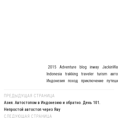
Indonesia
Trakking
Traveler
Turism
Авт
Индонезия
Поход
Приключение
Путеш
ПРЕДЫДУЩАЯ СТРАНИЦА
Азия. Автостопом в Индонезию и обратно. День 101.
Непростой автостоп через Яву
СЛЕДУЮЩАЯ СТРАНИЦА
Россия. Автостопом по Казани
Оставить Комментарий
Для отправки комментария вам необходимо
авторизоваться
.
Похожие посты
0