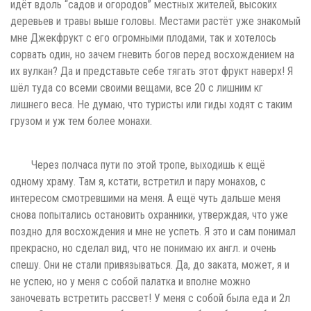
идёт вдоль “садов и огородов” местных жителей, высоких
деревьев и травы выше головы. Местами растёт уже знакомый
мне Джекфрукт с его огромными плодами, так и хотелось
сорвать один, но зачем гневить богов перед восхождением на
их вулкан? Да и представьте себе тягать этот фрукт наверх! Я
шёл туда со всеми своими вещами, все 20 с лишним кг
лишнего веса. Не думаю, что туристы или гиды ходят с таким
грузом и уж тем более монахи.
Через полчаса пути по этой тропе, выходишь к ещё
одному храму. Там я, кстати, встретил и пару монахов, с
интересом смотревшими на меня. А ещё чуть дальше меня
снова попытались остановить охранники, утверждая, что уже
поздно для восхождения и мне не успеть. Я это и сам понимал
прекрасно, но сделал вид, что не понимаю их англ. и очень
спешу. Они не стали привязываться. Да, до заката, может, я и
не успею, но у меня с собой палатка и вполне можно
заночевать встретить рассвет! У меня с собой была еда и 2л