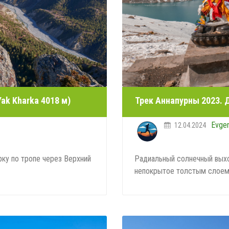
ak Kharka 4018 м)
Трек Аннапурны 2023. Д
Evge
12.04.2024
рку по тропе через Верхний
Радиальный солнечный выход
непокрытое толстым слоем