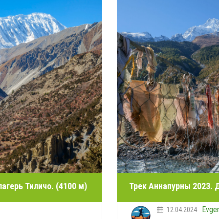
агерь Тиличо. (4100 м)
Трек Аннапурны 2023. 
Evge
12.04.2024