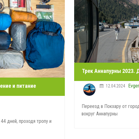
Трек Аннапурны 2023. Д
ение и питание
Evge
12.04.2024
Переезд в Покхару от горо
вокруг Аннапурны
44 дней, проходя тропу и