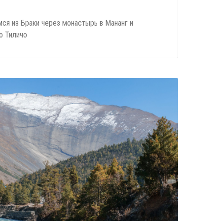
ся из Браки через монастырь в Мананг и
о Тиличо