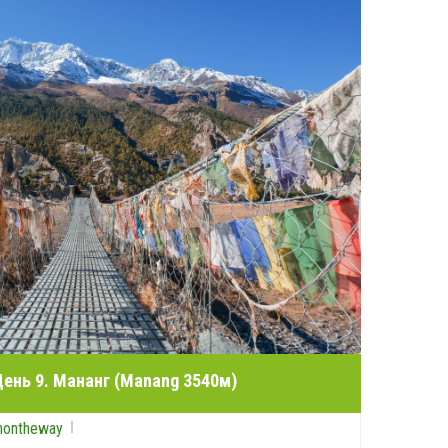
День 9. Мананг (Manang 3540м)
nontheway