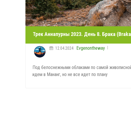
Трек Аннапурны 2023. День 8. Брака (Brak
Evgenontheway
12.04.2024
Под белоснежными облаками по самой живописной
идем в Мананг, но не все идет по плану