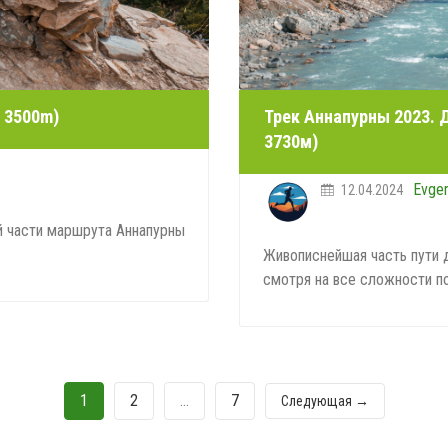
a 3500m)
Трек Аннапурны 2023. Д
3730м)
Evge
12.04.2024
 части маршрута Аннапурны
Живописнейшая часть пути д
смотря на все сложности по
1
2
…
7
Следующая →