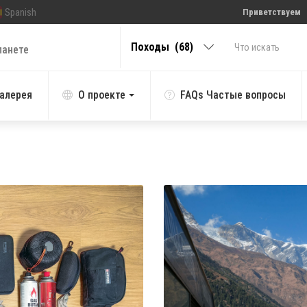
Spanish
Приветствуем
Походы (68)
ланете
алерея
О проекте
FAQs Частые вопросы