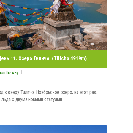
ень 11. Озеро Тиличо. (Tilicho 4919m)
nontheway
 к озеру Тиличо. Ноябрьское озеро, на этот раз,
 льда с двумя новыми статуями