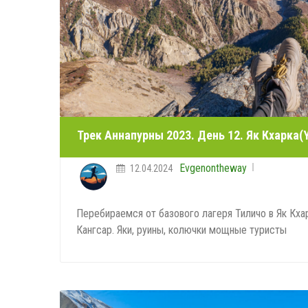
Трек Аннапурны 2023. День 12. Як Кхарка(Y
Evgenontheway
12.04.2024
Перебираемся от базового лагеря Тиличо в Як Кха
Кангсар. Яки, руины, колючки мощные туристы