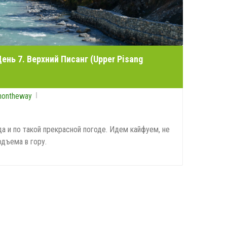
ень 7. Верхний Писанг (Upper Pisang
nontheway
а и по такой прекрасной погоде. Идем кайфуем, не
дъема в гору.
0