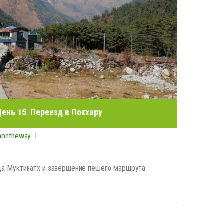
ень 15. Переезд в Покхару
nontheway
да Муктинатх и завершение пешего маршрута