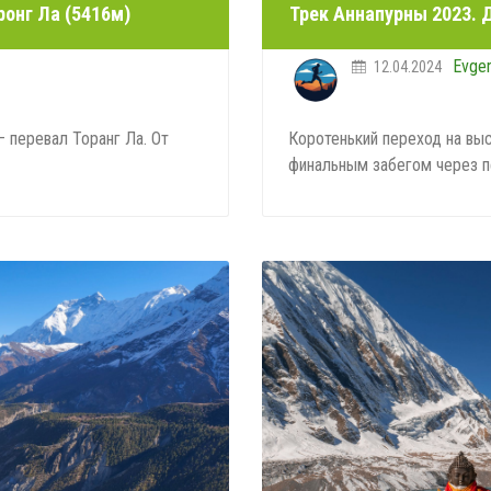
ронг Ла (5416м)
Трек Аннапурны 2023. Д
Evge
12.04.2024
 перевал Торанг Ла. От
Коротенький переход на вы
финальным забегом через п