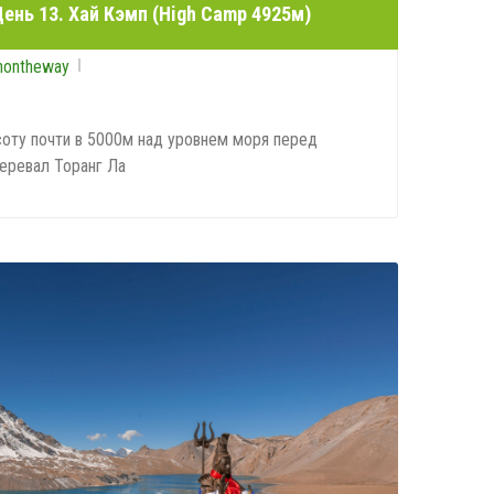
ень 13. Хай Кэмп (High Camp 4925м)
nontheway
соту почти в 5000м над уровнем моря перед
еревал Торанг Ла