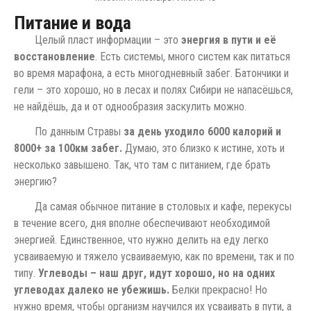
Питание и вода
Целый пласт информации – это
энергия в пути и её
восстановление
. Есть системы, много систем как питаться
во время марафона, а есть многодневный забег. Батончики и
гели – это хорошо, но в лесах и полях Сибири не напасёшься,
не найдёшь, да и от однообразия заскулить можно.
По данным Стравы
за день уходило 6000 калорий и
8000+ за 100км забег.
Думаю, это близко к истине, хоть и
несколько завышено. Так, что там с питанием, где брать
энергию?
Да самая обычное питание в столовых и кафе, перекусы
в течение всего, дня вполне обеспечивают необходимой
энергией. Единственное, что нужно делить на еду легко
усваиваемую и тяжело усваиваемую, как по времени, так и по
типу.
Углеводы – наш друг, идут хорошо, но на одних
углеводах далеко не убежишь.
Белки прекрасно! Но
нужно время, чтобы организм научился их усваивать в пути, а