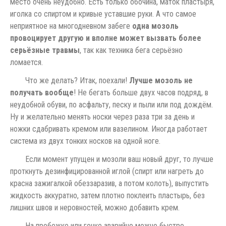
место очень неудобно. Есть только обочина, маток пластыря,
иголка со спиртом и кривые уставшие руки. А что самое
неприятное на многодневном забеге
одна мозоль
провоцирует другую и вполне может вызвать более
серьёзные травмы
, так как техника бега серьёзно
ломается.
Что же делать? Итак, поехали!
Лучше мозоль не
получать вообще
! Не бегать больше двух часов подряд, в
неудобной обуви, по асфальту, песку и пыли или под дождём.
Ну и желательно менять носки через раза три за день и
ножки сдабривать кремом или вазелином. Иногда работает
система из двух тонких носков на одной ноге.
Если момент упущен и мозоли ваш новый друг, то лучше
проткнуть дезинфицированной иглой (спирт или нагреть до
красна зажигалкой обеззаразив, а потом колоть), выпустить
жидкость аккуратно, затем плотно поклеить пластырь, без
лишних швов и неровностей, можно добавить крем.
На пробежке или гонке аварийно можно быстро