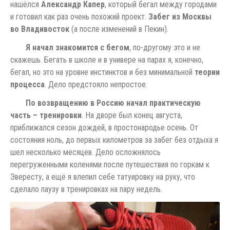
нашёлся
Александр Капер
, который бегал между городами
и готовил как раз очень похожий проект.
Забег из Москвы
во Владивосток
(а после изменений в Пекин).
Я начал знакомится с бегом
, по-другому это и не
скажешь. Бегать в школе и в универе на парах я, конечно,
бегал, но это на уровне инстинктов и без минимальной
теории
процесса
. Дело предстояло непростое.
По возвращению в Россию начал практическую
часть – тренировки
. На дворе был конец августа,
приближался сезон дождей, в простонародье осень. От
состояния ноль, до первых километров за забег без отдыха я
шел несколько месяцев. Дело осложнялось
перегруженными коленями после путешествия по горкам к
Эвересту, а ещё я влепил себе татуировку на руку, что
сделало паузу в тренировках на пару недель.