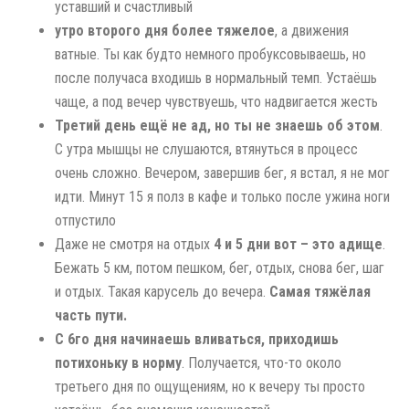
уставший и счастливый
утро второго дня более тяжелое
, а движения
ватные. Ты как будто немного пробуксовываешь, но
после получаса входишь в нормальный темп. Устаёшь
чаще, а под вечер чувствуешь, что надвигается жесть
Третий день ещё не ад, но ты не знаешь об этом
.
С утра мышцы не слушаются, втянуться в процесс
очень сложно. Вечером, завершив бег, я встал, я не мог
идти. Минут 15 я полз в кафе и только после ужина ноги
отпустило
Даже не смотря на отдых
4 и 5 дни вот – это адище
.
Бежать 5 км, потом пешком, бег, отдых, снова бег, шаг
и отдых. Такая карусель до вечера.
Самая тяжёлая
часть пути.
С 6го дня начинаешь вливаться, приходишь
потихоньку в норму
. Получается, что-то около
третьего дня по ощущениям, но к вечеру ты просто