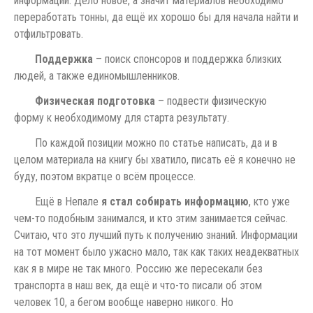
информации. Дело новое, а значит материалов необходимо
переработать тонны, да ещё их хорошо бы для начала найти и
отфильтровать.
Поддержка
– поиск спонсоров и поддержка близких
людей, а также единомышленников.
Физическая подготовка
– подвести физическую
форму к необходимому для старта результату.
По каждой позиции можно по статье написать, да и в
целом материала на книгу бы хватило, писать её я конечно не
буду, поэтом вкратце о всём процессе.
Ещё в Непале
я стал собирать информацию
, кто уже
чем-то подобным занимался, и кто этим занимается сейчас.
Считаю, что это лучший путь к получению знаний. Информации
на тот момент было ужасно мало, так как таких неадекватных
как я в мире не так много. Россию же пересекали без
транспорта в наш век, да ещё и что-то писали об этом
человек 10, а бегом вообще наверно никого. Но