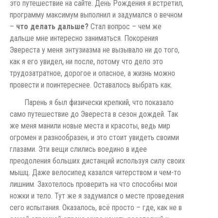
это путешествие на сайте. День Рождения я встретил,
программу максимум выполнил и задумался о вечном
–
что делать дальше?
Стал вопрос – чем же
дальше мне интересно заниматься. Покорения
Эвереста у меня энтузиазма не вызывало ни до того,
как я его увидел, ни после, потому что дело это
трудозатратное, дорогое и опасное, а жизнь можно
провести и поинтереснее. Оставалось выбрать как.
Парень я был физически крепкий, что показало
само путешествие до Эвереста в сезон дождей. Так
же меня манили новые места и красоты, ведь мир
огромен и разнообразен, и это стоит увидеть своими
глазами. Эти вещи слились воедино в идее
преодоления больших дистанций используя силу своих
мышц. Даже велосипед казался читерством и чем-то
лишним. Захотелось проверить на что способны мои
ножки и тело. Тут же я задумался о месте проведения
сего испытания. Оказалось, всё просто – где, как не в