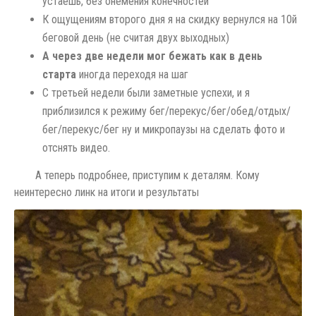
устаёшь, без онемения конечностей
К ощущениям второго дня я на скидку вернулся на 10й
беговой день (не считая двух выходных)
А через две недели мог бежать как в день
старта
иногда переходя на шаг
С третьей недели были заметные успехи, и я
приблизился к режиму бег/перекус/бег/обед/отдых/
бег/перекус/бег ну и микропаузы на сделать фото и
отснять видео.
А теперь подробнее, приступим к деталям. Кому
неинтересно линк на итоги и результаты