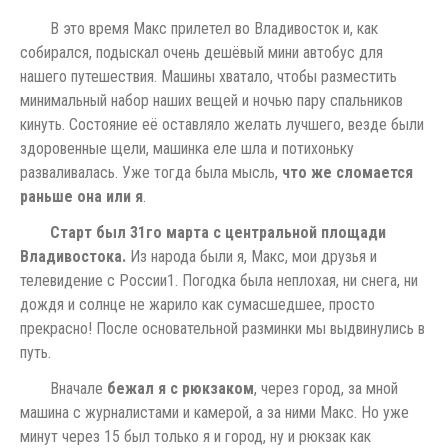
В это время Макс прилетел во Владивосток и, как
собирался, подыскал очень дешёвый мини автобус для
нашего путешествия. Машины хватало, чтобы разместить
минимальный набор наших вещей и ночью пару спальников
кинуть. Состояние её оставляло желать лучшего, везде были
здоровенные щели, машинка еле шла и потихоньку
разваливалась. Уже тогда была мысль,
что же сломается
раньше она или я
.
Старт был 31го марта с центральной площади
Владивостока.
Из народа были я, Макс, мои друзья и
телевидение с России1. Погодка была неплохая, ни снега, ни
дождя и солнце не жарило как сумасшедшее, просто
прекрасно! После основательной разминки мы выдвинулись в
путь.
Вначале
бежал я с рюкзаком
, через город, за мной
машина с журналистами и камерой, а за ними Макс. Но уже
минут через 15 был только я и город, ну и рюкзак как