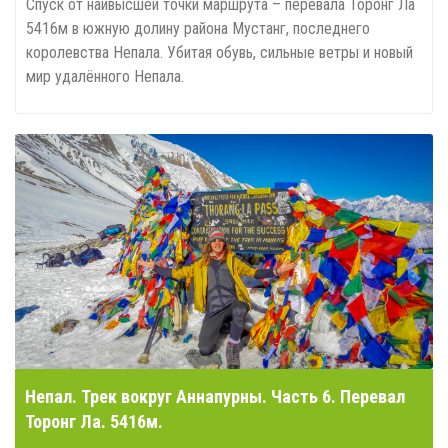
Спуск от наивысшей точки маршрута – перевала Торонг Ла
5416м в южную долину района Мустанг, последнего
королевства Непала. Убитая обувь, сильные ветры и новый
мир удалённого Непала.
Непал. Трек вокруг Аннапурны. Часть 6. Перевал
Торонг Ла. 5416м.