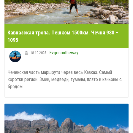
Кавказская тропа. Пешком 1500км. Чечня 930 –
1095
Evgenontheway
18.10.2025
Чеченская часть маршрута через весь Кавказ. Самый
коротки регион. Змеи, медведи, туманы, плато и каньоны с
бродом.