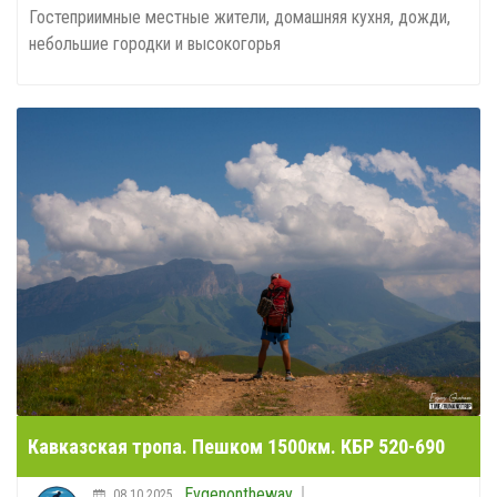
Гостеприимные местные жители, домашняя кухня, дожди,
небольшие городки и высокогорья
Кавказская тропа. Пешком 1500км. КБР 520-690
Evgenontheway
08.10.2025