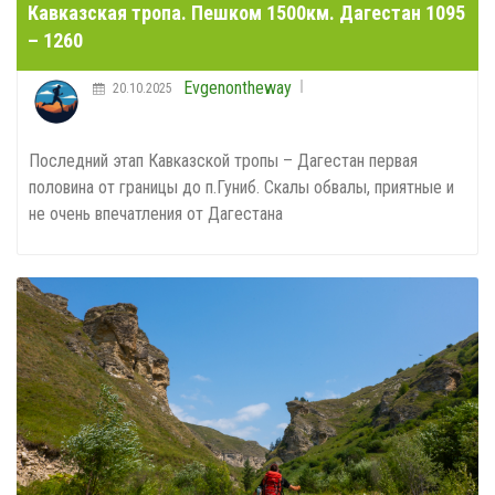
Кавказская тропа. Пешком 1500км. Дагестан 1095
– 1260
Evgenontheway
20.10.2025
Последний этап Кавказской тропы – Дагестан первая
половина от границы до п.Гуниб. Скалы обвалы, приятные и
не очень впечатления от Дагестана