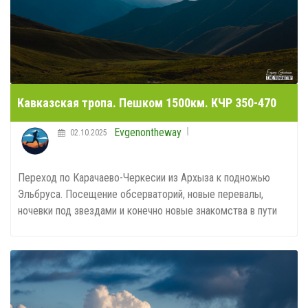
Кавказская тропа. Пешком 1500км. КЧР 350-470
Evgenontheway
02.10.2025
Переход по Карачаево-Черкесии из Архыза к подножью
Эльбруса. Посещение обсерваторий, новые перевалы,
ночевки под звездами и конечно новые знакомства в пути