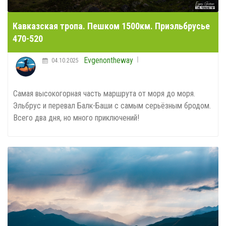
Кавказская тропа. Пешком 1500км. Приэльбрусье
470-520
Evgenontheway
04.10.2025
Самая высокогорная часть маршрута от моря до моря.
Эльбрус и перевал Балк-Баши с самым серьёзным бродом.
Всего два дня, но много приключений!