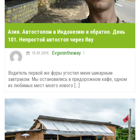
Азия. Автостопом в Индонезию и обратно. День
101. Непростой автостоп через Яву
Evgenintheway
15.01.2015
Водитель первой же фуры угостил меня шикарным
завтраком. Мы остановились в придорожном кафе, одном
из любимых мест моего нового [...]