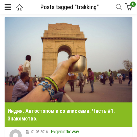
0
Posts tagged "trakking"
Индия. Автостопом и со вписками. Часть #1.
Знакомство.
Evgenintheway
01.03.2016