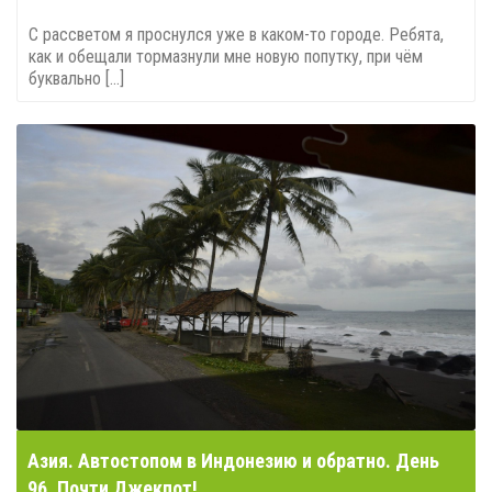
С рассветом я проснулся уже в каком-то городе. Ребята,
как и обещали тормазнули мне новую попутку, при чём
буквально [...]
Азия. Автостопом в Индонезию и обратно. День
96. Почти Джекпот!