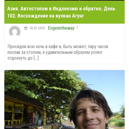
Азия. Автостопом в Индонезию и обратно. День
102. Восхождение на вулкан Агунг
Evgenintheway
16.01.2015
Просидев всю ночь в кафе и, быть может, пару часов
поспав за столом, я удивительным образом успел
отдохнуть до [...]