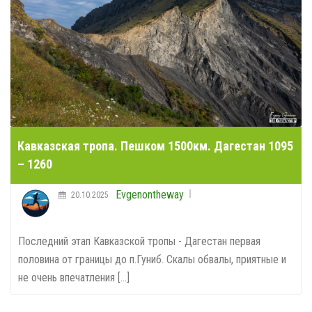
Кавказская тропа. Пешком 1500км. Дагестан 1095
– 1260
Evgenontheway
20.10.2025
Последний этап Кавказской тропы - Дагестан первая
половина от границы до п.Гуниб. Скалы обвалы, приятные и
не очень впечатления [...]