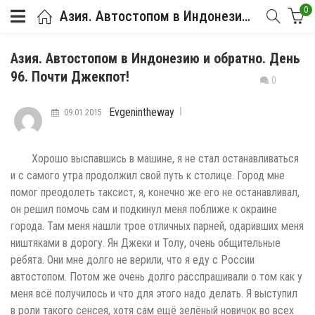
0
Азия. Автостопом в Индонезию и обратно. День 96. Почти Джекпот!
Азия. Автостопом в Индонезию и обратно. День
96. Почти Джекпот!
0
Evgenintheway
09.01.2015
Хорошо выспавшись в машине, я не стал останавливаться
и с самого утра продолжил свой путь к столице. Город мне
помог преодолеть таксист, я, конечно же его не останавливал,
он решил помочь сам и подкинул меня поближе к окраине
города. Там меня нашли трое отличных парней, одаривших меня
ништяками в дорогу. Ян Джеки и Толу, очень общительные
ребята. Они мне долго не верили, что я еду с России
автостопом. Потом же очень долго расспрашивали о том как у
меня всё получилось и что для этого надо делать. Я выступил
в роли такого сенсея, хотя сам ещё зелёный новичок во всех