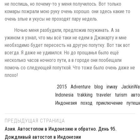
не поспишь, но почему-то у меня получилось. Вот только
комары пожрали мою руку очень хорошо. они здесь какие то
очень злые и укусы не проходят пару недель.
Ночью меня разбудили, предложив поужинать. А за
ужином я узнал, что мы всё таки не едем в Джакарту и мне
необходимо будет пересесть на другую попутку. Вот так вот
всегда. Я даже не удивился. Но до прощанья было ещё
несколько часов ночного пути, а в городе они пообещали
помочь со следующей попуткой. Что тоже было очень даже не
плохо!
2015
Adventure
Blog
Inway
JackinWa
Indonesia
Trakking
Traveler
Turism
Авт
Индонезия
Поход
Приключение
Путеш
ПРЕДЫДУЩАЯ СТРАНИЦА
Азия. Автостопом в Индонезию и обратно. День 95.
Дождливый автостоп в Индонезии