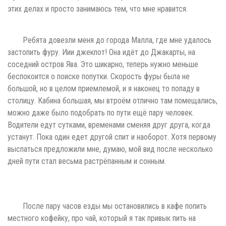
этих делах и просто занимаюсь тем, что мне нравится.
Ребята довезли меня до города Малла, где мне удалось
застопить фуру. Иии джекпот! Она идёт до Джакарты, на
соседний остров Ява. Это шикарно, теперь нужно меньше
беспокоится о поиске попутки. Скорость фуры была не
большой, но в целом приемлемой, и я наконец то попаду в
столицу. Кабина большая, мы втроём отлично там помещались,
можно даже было подобрать по пути ещё пару человек.
Водители едут сутками, временами сменяя друг друга, когда
устанут. Пока один едет другой спит и наоборот. Хотя первому
выспаться предложили мне, думаю, мой вид после несколько
дней пути стал весьма растрёпанным и сонным.
После пару часов езды мы остановились в кафе попить
местного кофейку, про чай, который я так привык пить на