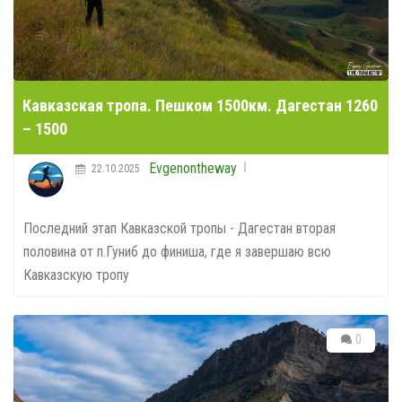
Кавказская тропа. Пешком 1500км. Дагестан 1260
– 1500
Evgenontheway
22.10.2025
Последний этап Кавказской тропы - Дагестан вторая
половина от п.Гуниб до финиша, где я завершаю всю
Кавказскую тропу
0