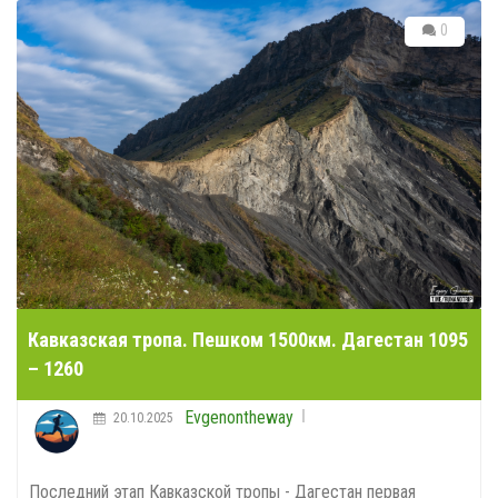
0
Кавказская тропа. Пешком 1500км. Дагестан 1095
– 1260
Evgenontheway
20.10.2025
Последний этап Кавказской тропы - Дагестан первая