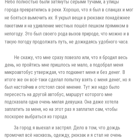
Небо полностью были затянуты серыми тучами, а улицы
города превратились в реки. Хорошо, что я был в сланцах и мог
не бояться вымочить их. Я укрыл вещи в рюкзаке понадёжнее
пакетами и на удивление местных пошёл пешком прямиком в
непогоду. Это был своего рода вызов природе, что можно и в
такую погоду продолжать путь, не дожидаясь удобного часа.
Не скажу, что мне сразу повезло или, что я бродил весь
день, но пройтись мне пришлось не мало, а подобрал меня
микроавтобус утверждая, что подкинет меня и без денег. В
итоге же он всё-таки сделал попытку взять с меня денег, но я
был настойчив и отстоял своё мнение. Тут же надо было
пересесть на другой автобус, маршрут которого мне
подсказала одна очень милая девушка. Она даже хотела
заплатить за меня, но на этот раз я заплатил сам, чтобы
поскорее выбраться из города.
За город я выехал и застрял. Дело в том, что дождь
промочил всё насквозь, одежду, рюкзак и я стал не очень