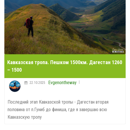
Кавказская тропа. Пешком 1500км. Дагестан 1260
– 1500
Evgenontheway
22.10.2025
Последний этап Кавказской тропы - Дагестан вторая
половина от п.Гуниб до финиша, где я завершаю всю
Кавказскую тропу