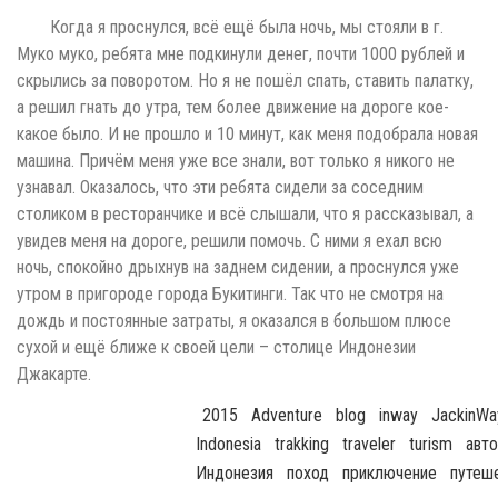
Когда я проснулся, всё ещё была ночь, мы стояли в г.
Муко муко, ребята мне подкинули денег, почти 1000 рублей и
скрылись за поворотом. Но я не пошёл спать, ставить палатку,
а решил гнать до утра, тем более движение на дороге кое-
какое было. И не прошло и 10 минут, как меня подобрала новая
машина. Причём меня уже все знали, вот только я никого не
узнавал. Оказалось, что эти ребята сидели за соседним
столиком в ресторанчике и всё слышали, что я рассказывал, а
увидев меня на дороге, решили помочь. С ними я ехал всю
ночь, спокойно дрыхнув на заднем сидении, а проснулся уже
утром в пригороде города Букитинги. Так что не смотря на
дождь и постоянные затраты, я оказался в большом плюсе
сухой и ещё ближе к своей цели – столице Индонезии
Джакарте.
2015
Adventure
Blog
Inway
JackinWa
Indonesia
Trakking
Traveler
Turism
Авт
Индонезия
Поход
Приключение
Путеш