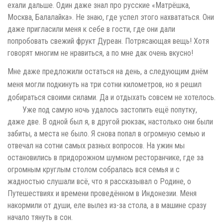
ехали дальше. Один даже знал про русские «Матрёшка,
Москва, Балалайка». Не знаю, где успел этого нахвататься. Они
даже пригласили меня к себе в гости, где они дали
попробовать свежий фрукт Дуреан. Потрясающая вещь! Хотя
говорят многим не нравиться, а по мне дак очень вкусно!
Мне даже предложили остаться на день, а следующим днём
меня могли подкинуть на три сотни километров, но я решил
добираться своими силами. Да и отдыхать совсем не хотелось.
Уже под самую ночь удалось застопить ещё попутку,
даже две. В одной был я, в другой рюкзак, настолько они были
забиты, а места не было. Я снова попал в огромную семью и
отвечал на сотни самых разных вопросов. На ужин мы
остановились в придорожном шумном ресторанчике, где за
огромным круглым столом собралась вся семья и с
жадностью слушали всё, что я рассказывал о Родине, о
Путешествиях и времени проведённом в Индонезии. Меня
накормили от души, еле вылез из-за стола, а в машине сразу
начало тянуть в сон.