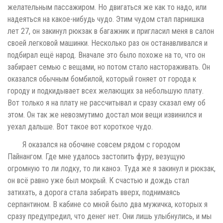
желательным пассажиром. Но двигаться же как то надо, или
надеяться на какое-нибудь чудо. Этим чудом стал парнишка
лет 27, он закинул рюкзак в багажник и пригласил меня в салон
своей легковой машинки. Несколько раз он останавливался и
подбирал ещё народ. Вначале это было похоже на то, что он
забирает семью с вещами, но потом стало настораживать. Он
оказался обычным бомбилой, который гоняет от города к
городу и подкидывает всех желающих за небольшую плату.
Вот только я на плату не рассчитывал и сразу сказал ему об
этом. Он так же невозмутимо достал мои вещи извинился и
уехал дальше. Вот такое вот короткое чудо.
Я оказался на обочине совсем рядом с городом
Пайнангом. Где мне удалось застопить фуру, везущую
огромную то ли лодку, то ли каноэ. Туда же я закинул и рюкзак,
он всё равно уже был мокрый. К счастью и дождь стал
затихать, а дорога стала забирать вверх, поднимаясь
серпантином. В кабине со мной было два мужичка, которых я
сразу предупредил, что денег нет. Они лишь улыбнулись, и мы