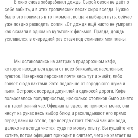
В окно снова забарабанил дождь. Сырой сезон не даёт о
себе забыть, а в этих тропических лесах сыро всегда. Нужно
было это понимать в тот момент, когда я выбирал путь, сейчас
уже поздно разводить сопли. «От дождя ещё никто не умирал»
как сказали в одном из культовых фильмов. Правда, дождь
усиливался, в очередной раз ставя под сомнения мои планы.
Мы остановились на завтрак в придорожном кафе,
которое находиться вдали от всех ближайших населённых
пунктов. Наверняка персонал почти весь тут и живёт, либо
гоняет сюда вахтами. Зато подальше от городского шума и
пыли. Островок посреди джунглей и одинокой дороги. Кафе
пользовалось популярностью, несколько столиков было занято
и в такой ранний час. Официанты здесь не приносят меню, они
несут на руках весь выбор блюд и раскладывают его прямо
перед вами на столе, где всегда стоит тёплый чай или вода,
далеко не всегда чистая, судя по моему опыту. Вы кушайте что
хотите, потом официант приходит и считает, чего не хватает на