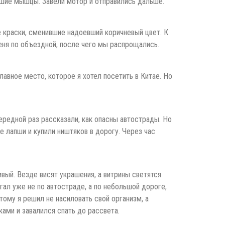
ёкшие мышцы. Завели мотор и отправились дальше.
е краски, сменившие надоевший коричневый цвет. К
меня по объездной, после чего мы распрощались.
авное место, которое я хотел посетить в Китае. Но
ередной раз рассказали, как опасны автострады. Но
не лапши и купили ништяков в дорогу. Через час
ивый. Везде висят украшения, а витрины светятся
гал уже не по автостраде, а по небольшой дороге,
ому я решил не насиловать свой организм, а
ами и завалился спать до рассвета.