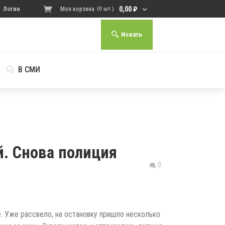
0,00
₽
Логин
Моя корзина
(0 шт.)
Искать
В СМИ
й. Снова полиция
0
е. Уже рассвело, на остановку пришло несколько