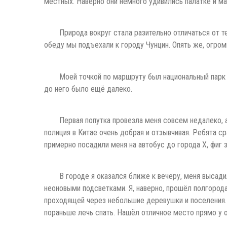
местных. Наверно они немного удивились палатке и м
Природа вокруг стала разительно отличаться от 
обеду мы подъехали к городу Чунцин. Опять же, огром
Моей точкой по маршруту был национальный парк 
до него было ещё далеко.
Первая попутка провезла меня совсем недалеко, 
полиция в Китае очень добрая и отзывчивая. Ребята ср
примерно посадили меня на автобус до города Х, фиг з
В городе я оказался ближе к вечеру, меня высади
неоновыми подсветками. Я, наверно, прошёл полгорода
проходящей через небольшие деревушки и поселения. 
пораньше лечь спать. Нашёл отличное место прямо у о