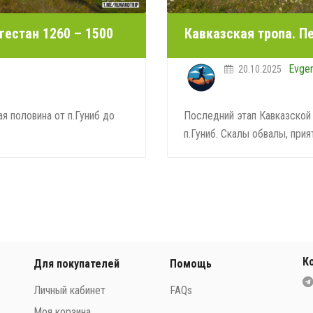
гестан 1260 – 1500
Кавказская тропа. П
Evge
20.10.2025
я половина от п.Гуниб до
Последний этап Кавказской 
п.Гуниб. Скалы обвалы, прият
К
Для покупателей
Помощь
Личный кабинет
FAQs
Моя корзина