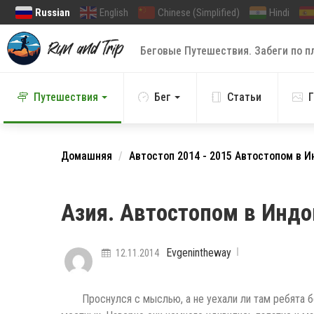
Russian
English
Chinese (Simplified)
Hindi
Беговые Путешествия. Забеги по п
Путешествия
Бег
Статьи
Г
Домашняя
Автостоп
2014 - 2015 Автостопом в 
Азия. Автостопом в Индо
Evgenintheway
12.11.2014
Проснулся с мыслью, а не уехали ли там ребята б