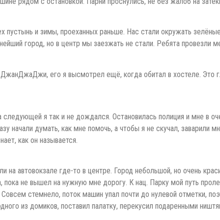
ашине рядом с остановкой. Парни проснулись, не без жалоб на зат
тех пустынь и зимы, проеханных раньше. Нас стали окружать зелёны
нейший город, но в центр мы заезжать не стали. Ребята провезли 
ДжанДжаДжи, его я высмотрел ещё, когда обитал в хостеле. Это гл
а следующей я так и не дождался. Остановилась полиция и мне в оч
азу начали думать, как мне помочь, а чтобы я не скучал, заварили м
нает, как он называется.
ли на автовокзале где-то в центре. Город небольшой, но очень крас
, пока не вышел на нужную мне дорогу. К нац. Парку мой путь проле
Совсем стемнело, поток машин упал почти до нулевой отметки, поэт
дного из домиков, поставил палатку, перекусил подаренными ништяк