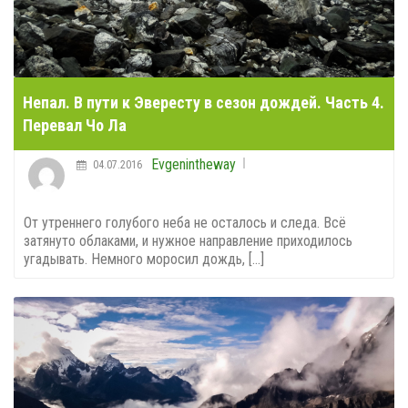
Непал. В пути к Эвересту в сезон дождей. Часть 4.
Перевал Чо Ла
Evgenintheway
04.07.2016
От утреннего голубого неба не осталось и следа. Всё
затянуто облаками, и нужное направление приходилось
угадывать. Немного моросил дождь, [...]