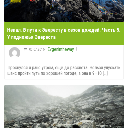
Непал. В пути к Эвересту в сезон дождей. Часть 5.
У подножья Эвереста
Evgenintheway
05.07.2016
Проснулся я рано утром, ещё до рассвета. Нельзя упускать
шанс пройти путь по хорошей погоде, а она в 9–10 [...]