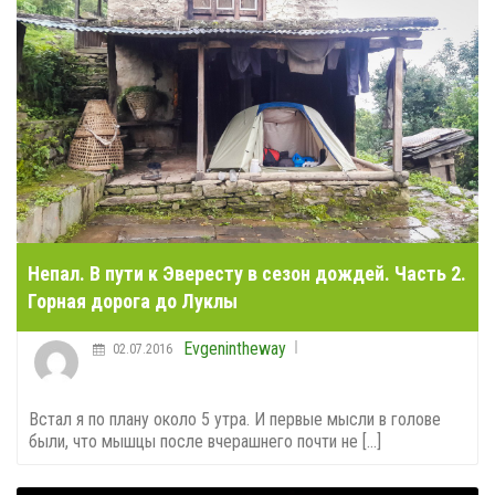
Непал. В пути к Эвересту в сезон дождей. Часть 2.
Горная дорога до Луклы
Evgenintheway
02.07.2016
Встал я по плану около 5 утра. И первые мысли в голове
были, что мышцы после вчерашнего почти не [...]