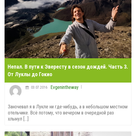
Непал. В пути к Эвересту в сезон дождей. Часть 3.
От Луклы до Гокио
Evgenintheway
03.07.2016
Заночевал я в Лукле ни где-нибудь, а в небольшом местном
отельчике. Всё потому, что вечером в очередной раз
хлынул [...]