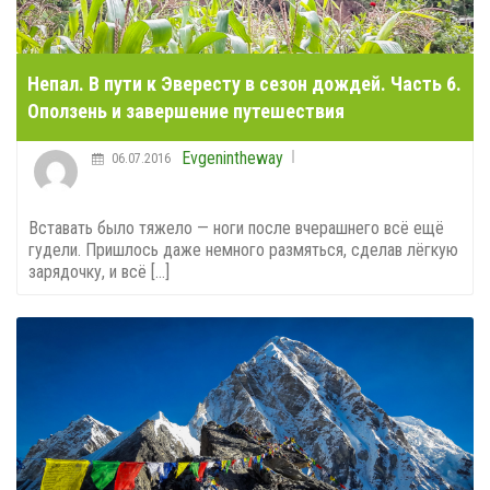
Непал. В пути к Эвересту в сезон дождей. Часть 6.
Оползень и завершение путешествия
Evgenintheway
06.07.2016
Вставать было тяжело — ноги после вчерашнего всё ещё
гудели. Пришлось даже немного размяться, сделав лёгкую
зарядочку, и всё [...]