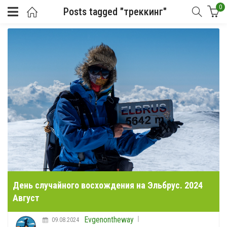
0
Posts tagged "треккинг"
День случайного восхождения на Эльбрус. 2024
Август
Evgenontheway
09.08.2024