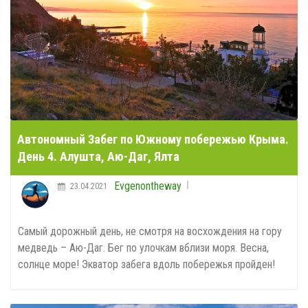
Автономный Забег по Южному побережью Крыма.
День 4. Алушта, Аю-Даг, Ялта
Evgenontheway
23.04.2021
Самый дорожный день, не смотря на восхождения на гору
медведь – Аю-Даг. Бег по улочкам вблизи моря. Весна,
солнце море! Экватор забега вдоль побережья пройден!