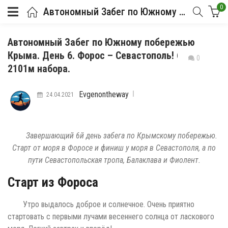
0
Автономный Забег по Южному побережью Крыма. День 6. Форос – Севастополь! 61 км и 2101м набора.
Автономный Забег по Южному побережью
Крыма. День 6. Форос – Севастополь! 61 км и
0
2101м набора.
Evgenontheway
24.04.2021
Завершающий 6й день забега по Крымскому побережью.
Старт от моря в Форосе и финиш у моря в Севастополя, а по
пути Севастопольская тропа, Балаклава и Фиолент.
Старт из Фороса
Утро выдалось доброе и солнечное. Очень приятно
стартовать с первыми лучами весеннего солнца от ласкового