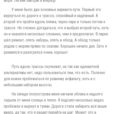
моря. Легкий завтрак и вперёд!
У меня было два основных варианта пути. Первый это
вернуться по дороге к трассе, спокойный и надёжный. А
второй это пройти вдоль пляжа, через парк и только потом к
трассе. Не сложно догадаться, что я выбрал второй путь, хоть
он и оказался несколько сложнее, чем я предполагал. В парке
шёл ремонт, опять заборы, опять в обход. А обход только
рядом с морям прямо по скалам. Хорошее начало дня. Зато я
размялся и разогрелся очень хорошо!
Путь вдоль трассы скучноват, на так как адекватной
альтернативы нет, надо пользоваться тем, что есть. Полезно
для ножек пробежаться по ровному асфальту, хоть и с
небольшим набором высоты.
На западе полуострова меня нагнали облака и надолго
скрыли от меня солнце и тепло. Я подснял несколько видео
пробежек и нырнул в туман. Дорога стала забирать всё выше
вверх, да так, что я решил перейти на шаг. Может это и