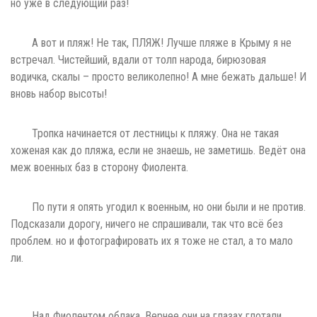
но уже в следующий раз!
А вот и пляж! Не так, ПЛЯЖ! Лучше пляже в Крыму я не
встречал. Чистейший, вдали от толп народа, бирюзовая
водичка, скалы – просто великолепно! А мне бежать дальше! И
вновь набор высоты!
Тропка начинается от лестницы к пляжу. Она не такая
хоженая как до пляжа, если не знаешь, не заметишь. Ведёт она
меж военных баз в сторону Фиолента.
По пути я опять угодил к военным, но они были и не против.
Подсказали дорогу, ничего не спрашивали, так что всё без
проблем. но и фотографировать их я тоже не стал, а то мало
ли.
Над Фиолентом облака. Вернее они на глазах глотали