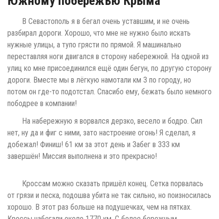
Южному побережью Крыма
В Севастополь я в бегал очень уставшим, и не очень
разбирал дороги. Хорошо, что мне не нужно было искать
нужные улицы, а тупо грясти по прямой. Я машинально
переставляя ноги двигался в сторону набережной. На одной из
улиц ко мне присоединился ещё один бегун, по другую сторону
дороги. Вместе мы в лёгкую намотали км 3 по городу, но
потом он где-то подотстал. Спасибо ему, бежать было немного
пободрее в компании!
На набережную я ворвался дерзко, весело и бодро. Сил
нет, ну да и фиг с ними, зато настроение огонь! Я сделал, я
добежал! Финиш! 61 км за этот день и Забег в 333 км
завершён! Миссия выполнена и это прекрасно!
Кроссам можно сказать пришёл конец. Сетка порвалась
от грязи и песка, подошва убита не так сильно, но поизносилась
хорошо. В этот раз больше на подушечках, чем на пятках.
Кроссы набегали около 1770 км. С более бережным