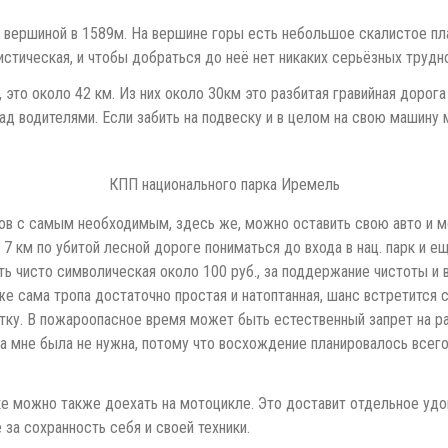
 вершиной в 1589м. На вершине горы есть небольшое скалистое пла
истическая, и чтобы добраться до неё нет никаких серьёзных трудн
 это около 42 км. Из них около 30км это разбитая гравийная дорога
ад водителями. Если забить на подвеску и в целом на свою машину
КПП национального парка Иремель
в с самым необходимым, здесь же, можно оставить свою авто и мот
 7 км по убитой лесной дороге пониматься до входа в нац. парк и
сть чисто символическая около 100 руб., за поддержание чистоты 
е сама тропа достаточно простая и натоптанная, шанс встретится 
атку. В пожароопасное время может быть естественный запрет на р
на мне была не нужна, потому что восхождение планировалось всего
е можно также доехать на мотоцикле. Это доставит отдельное удо
за сохранность себя и своей техники.