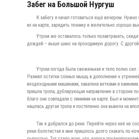
Забег на Большой Нургуш
К забегу я начал готовиться ещё вечером. Нужно
их на карте, зарядить технику и желательно хорошо вы
Утром же оставалось только позавтракать, скидат
дождей – выше шанс на проходимую дорогу. С другой 
Утром погода была свеженькая и тело полно сил.
Размял остатки сонных мышц в дополнение к утренней 
вездеходными машинами, завалена ветками и камнями.
пришла тропа, дублирующая направление в стороне по 
благо они совпадали с линиями на карте. Был и момент
нашлась другая тропа и постепенно она вывела на вп
Так я добрался до реки. Перейти через неё не с
реки болотистая и мне пришлось долго скакать по коч
сыростью. Тут стало ясно, что дорога труднопроходим