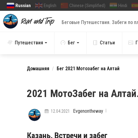
Russian
English
Chinese (Simplified)
Hindi
Беговые Путешествия. Забеги по п
Путешествия
Бег
Статьи
Г
Домашняя
Бег
2021 Мотозабег на Алтай
2021 МотоЗабег на Алтай.
Evgenontheway
12.04.2021
Казань. Встречи и забег