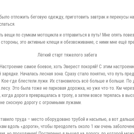
 было отложить беговую одежду, приготовить завтрак и перекусы н
спаться.
ь вещи по сумкам мотоцикла и отправиться в путь! Мне опять повез
стороны, это активные клещи и обезвоживание, с ними мне ещё пр
Лёгкий старт тяжелого забега
 Настроение самое боевое, хоть Эверест покоряй! С этим настроен
зарядке. Началась лесная зона. Сразу стало понятно, что путь пре
 Кое-где блестели лужи. Их становилось всё больше и больше. По
лесу. Это была тоже не парковая дорожка, но уже что-то. Км чере
, когда дорога превращалась в тропу, а затем вовсе терялась в высо
олне сносную дорогу с огромными лужами.
оставило труда – место оборудовано трубой и насыпью, а вот даль
кам вдоль «дороги», чтобы преодолеть около 1 км очень заболочен
ая, но проходимая! Постепенно я вышел на дорогу, по которой мож