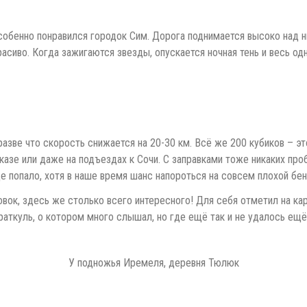
собенно понравился городок Сим. Дорога поднимается высоко над ни
красиво. Когда зажигаются звезды, опускается ночная тень и весь
азве что скорость снижается на 20-30 км. Всё же 200 кубиков – эт
казе или даже на подъездах к Сочи. С заправками тоже никаких про
де попало, хотя в наше время шанс напороться на совсем плохой бе
овок, здесь же столько всего интересного! Для себя отметил на ка
раткуль, о котором много слышал, но где ещё так и не удалось ещ
У подножья Иремеля, деревня Тюлюк