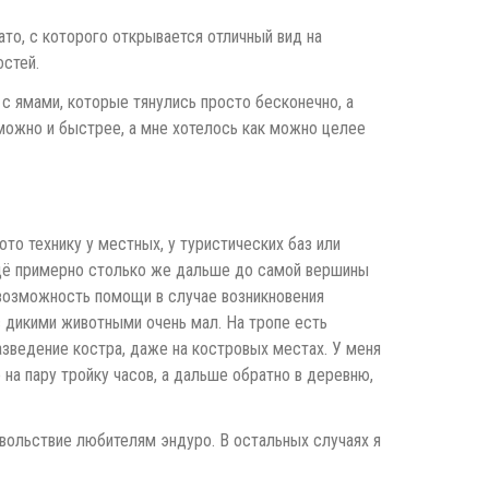
то, с которого открывается отличный вид на
остей.
 с ямами, которые тянулись просто бесконечно, а
 можно и быстрее, а мне хотелось как можно целее
о технику у местных, у туристических баз или
 ещё примерно столько же дальше до самой вершины
и возможность помощи в случае возникновения
с дикими животными очень мал. На тропе есть
азведение костра, даже на костровых местах. У меня
 на пару тройку часов, а дальше обратно в деревню,
вольствие любителям эндуро. В остальных случаях я