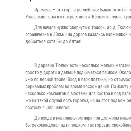
Иремель – это гора в республике Башкортостан с
Уральские горы и их окрестности. Вершинка очень тур
Для начала нужно свернуть с трассы до д. Тюлюк,
ограничение в 30км/ч на дороге казались насмешкой н
добраться хотя бы до Алтая!
В деревне Тюлюк есть несколько мелких магазино
просто у дороги и дальше подниматься пешком. Около
уже по лесной тропе. Вход в парк платный, но стоимо
серьёзных проблем во время восхождения. По факту ж
несколько кемпингов с местами для костра и под пал
же на такой случай есть горелка, но на этот подъём о
поэтому я шёл налегке.
До входа в национальном парк при должном навык
бы рекомендовал идти пешком, так гораздо спокойнее 