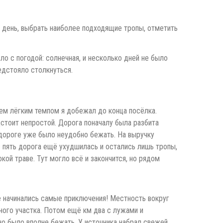
а день, выбрать наиболее подходящие тропы, отметить
ло с погодой: солнечная, и несколько дней не было
едстояло столкнуться.
ием лёгким темпом я добежал до конца посёлка.
дстоит непростой. Дорога поначалу была разбита
 дороге уже было неудобно бежать. На выручку
з пять дорога ещё ухудшилась и остались лишь тропы,
кой траве. Тут могло всё и закончится, но рядом
ше начинались самые приключения! Местность вокруг
ного участка. Потом ещё км два с лужами и
но было вполне бежать. У источника набрал свежей