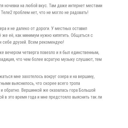
ля ночевки на любой вкус. Там даже интернет местами
 Теле2 проблем нет, что не могло не радовать!
ера и не далеко от дороги. У местных оставил
ё же её, как минимум нужно кипятить. Общаться с
ти себе друзей. Всем рекомендую!
же вечером четверга повезло и я был единственным,
традиция, что чем более всратую музыку слушают, тем
аться мне захотелось вокруг озера и на вершину,
тными выяснилось, что скорее всего тропа
ы и обратно. Вершинкой же оказалась гора Большой
й в это время года и мне предстояло выяснить так ли