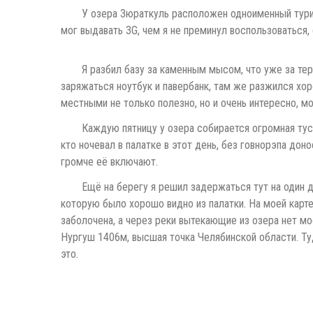
У озера Зюраткуль расположен одноименный турис
мог выдавать 3G, чем я не преминул воспользоваться,
Я разбил базу за каменным мысом, что уже за тер
заряжаться ноутбук и павербанк, там же разжился хор
местными не только полезно, но и очень интересно, м
Каждую пятницу у озера собирается огромная тус
кто ночевал в палатке в этот день, без говнорэпа до
громче её включают.
Ещё на берегу я решил задержаться тут на один 
которую было хорошо видно из палатки. На моей карте
заболочена, а через реки вытекающие из озера нет мо
Нургуш 1406м, высшая точка Челябинской области. Туд
это.