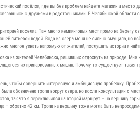
тический посёлок, где вы без проблем найдёте магазин и место д
 связавшись с друзьями и родственниками. В Челябинской области с
риторией посёлка. Там много кемпинговых мест прямо на берегу оз
ошей питьевой водой. Вода из озера меня не сильно смущала, но вс
ожно многое узнать напрямую от жителей, послушать истории и най
овка из жителей Челябинска, решивших отдохнуть на природе. Мне 
носящегося из припаркованных машин. Почему-то существует такая 
день, чтобы совершить интересную и амбициозную пробежку. Пробеж
 была обозначена тропа вокруг озера, но после консультации с мес
стов, так что я переключился на второй маршрут – на вершину гор
а – обратно 42 км. Тропа на вершину тоже могла быть непроходимо