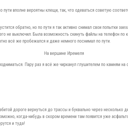
по пути вполне вероятны клещи, так, что одеваться советую соответ
стится обратно, но по пути я так активно снимал свои попытки заеха
его не выключил. Была возможность скинуть файлы на телефон по ка
атно всё же пробежался и даже немного поснимал по пути.
На вершине Иремеля
одниматься. Пару раз я всё же чирканул глушителем по камням на о
збитой дороге вернуться до трассы и буквально через несколько де
озможно, когда-нибудь в скором времени там появится уже асфальтов
рутся и туда!