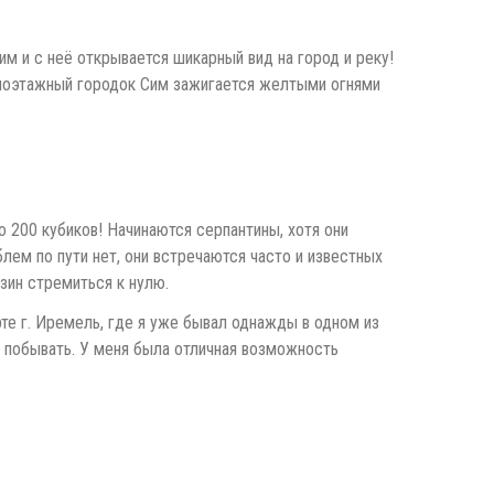
м и с неё открывается шикарный вид на город и реку!
 одноэтажный городок Сим зажигается желтыми огнями
о 200 кубиков! Начинаются серпантины, хотя они
блем по пути нет, они встречаются часто и известных
нзин стремиться к нулю.
рте г. Иремель, где я уже бывал однажды в одном из
ё побывать. У меня была отличная возможность