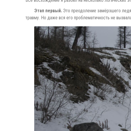
Всё восхождение я разбил на несколько логических эт
Этап первый.
Это преодоление замёрзшего ледян
травму. Но даже вся его проблематичность не вызвала