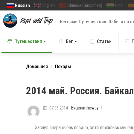
Russian
English
Chinese (Simplified)
Hindi
Беговые Путешествия. Забеги по п
Путешествия
Бег
Статьи
Г
Домашняя
Походы
2014 май. Россия. Байка
Evgenintheway
07.05.2014
Заснул вчера очень поздно, хотя ложились мы ещё