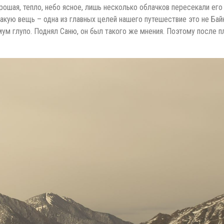
орошая, тепло, небо ясное, лишь несколько облачков пересекали его
 такую вещь – одна из главных целей нашего путешествие это не Ба
мум глупо. Поднял Саню, он был такого же мнения. Поэтому после 