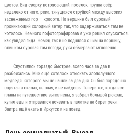
цветов. Вид сверху потрясающий: посёлок, группа озёр
недалеко от него, река, тянущаяся струйкой между высоких
заснеженных гор — красота. На вершине был суровый
проникающий холодный ветер так, что задерживаться там не
хотелось. Немного пофотографировав я уже решил спускаться,
как увидел гида. Немец так и не поднялся с ним на вершину,
слишком суровая там погода, руки обмерзают мгновенно.
Спустились гораздо быстрее, всего часа за два и
разбежались. Мне ещё хотелось отыскать злополучного
медведя, которого мы не нашли за два дня. Он был порядочно
спрятан в скалах, не зная, и не найдёшь. Теперь же, когда все
планы на путешествие выполнены, я забрал большой рюкзак,
купил еды и отправился ночевать в палатке на берег реки.
Завтра ещё ехать в Иркутск и на поезд.
День семнадцатый. Выезд