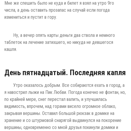
Мне же спешить было не куда и билет я взял на утро 9го
числа, а день оставить прозапас на случай если погода
измениться и пустит в гору.
Ну, а вечер опять карты деньги два ствола и немного
таблеток на лечение затихшего, но никуда не девшегося
кашля.
День пятнадцатый. Последняя капля
Утро оказалось добрым. Все собираются ехать в город, а
я навострил лыжи на Пик Любви. Погода конечно не фонтан, но,
по крайней мере, снег перестал валить, и улучшилась
видимость, впрочем, над горами висело огромное облако,
закрывая вершины. Оставил большой рюкзак в домике на
хранение и со штурмовой снарягой выдвинулся на покорение
вершины, одновременно со мной друзья покинули домики и