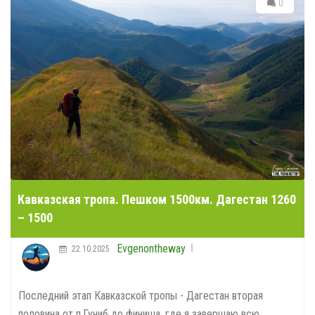
0
Кавказская тропа. Пешком 1500км. Дагестан 1260
– 1500
Evgenontheway
22.10.2025
Последний этап Кавказской тропы - Дагестан вторая
половина от п.Гуниб до финиша, где я завершаю всю