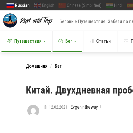
Russian
English
Chinese (Simplified)
Hindi
Беговые Путешествия. Забеги по п
Путешествия
Бег
Статьи
Г
Домашняя
Бег
Китай. Двухдневная проб
Evgenintheway
12.02.2021