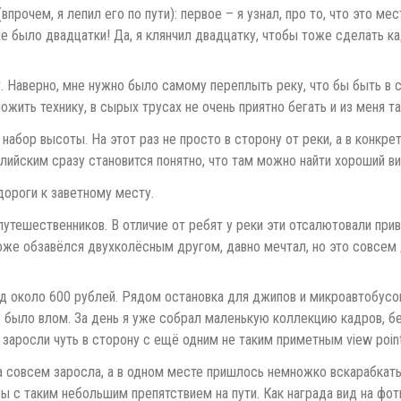
прочем, я лепил его по пути): первое – я узнал, про то, что это ме
е было двадцатки! Да, я клянчил двадцатку, чтобы тоже сделать ка
 Наверно, мне нужно было самому переплыть реку, что бы быть в ст
жить технику, в сырых трусах не очень приятно бегать и из меня та
набор высоты. На этот раз не просто в сторону от реки, а в конкре
лийским сразу становится понятно, что там можно найти хороший в
 дороги к заветному месту.
утешественников. В отличие от ребят у реки эти отсалютовали при
оже обзавёлся двухколёсным другом, давно мечтал, но это совсем 
 около 600 рублей. Рядом остановка для джипов и микроавтобусов
было влом. За день я уже собрал маленькую коллекцию кадров, без 
 заросли чуть в сторону с ещё одним не таким приметным view point
она совсем заросла, а в одном месте пришлось немножко вскарабкат
бы с таким небольшим препятствием на пути. Как награда вид на фо