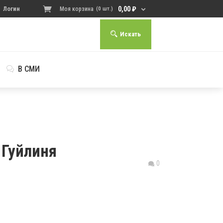
0,00
₽
Логин
Моя корзина
(0 шт.)
Искать
В СМИ
 Гуйлиня
0