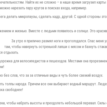
мечательностям. Найти их не сложно – в наше время загрузил карты и
можно нарезать пару кругов в поисках входа, например.
ега делать микропаузы, сделать кадр, другой. С одной стороны эт
жением и жизнью. Вместе с людьми появилось и солнце. Это краси
За утро я прилично размял ноги и проголодался. Спас меня 
там, чтобы навернуть остренькой лапши с мясом и бахнуть стакан
ся отдыхать.
 дорожка для велосипедистов и пешеходов. Местами она прорезиненн
ом!
о без слов, что за за отличные виды и чуть более свежий воздух.
тить толпы народа. Причем все они выбирают водный маршрут. Люд
жка свободнее!
ки, чтобы набрать высоты и преодолеть небольшой перевал. Силы е