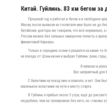
Китай. Гуйлинь. 83 км бегом за 
Прошлый год я работал в Китае и в свободное вр
Месяц после выписки из госпиталя мне было не до бег
Китайские доктора же говорили, что всё нормально, а
России можно без сильных заморочек попасть к врачу,
финансовый барьеры.
Только в середине осени я решился на какие-то 
на поезде от Шэньчжэня и выбрал Гуйлинь: реки, горы
Я напихал в рюкз
Вес неприятный для б
С билетами на поезд мне и повезло, и нет. Они б
маленькое испытание на пути к месту старта.
В Гуйлинь я прибыл около 5 утра, ещё до рассвет
неудобнее, чем на тренировках без него, но «таковы у