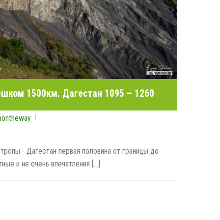
ешком 1500км. Дагестан 1095 – 1260
nontheway
тропы - Дагестан первая половина от границы до
ные и не очень впечатления [...]
0