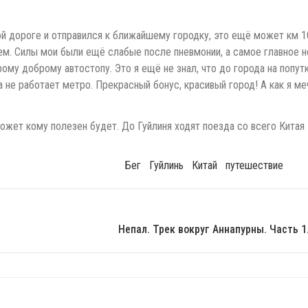
й дороге и отправился к ближайшему городку, это ещё может км 10
м. Силы мои были ещё слабые после пневмонии, а самое главное не
рому доброму автостопу. Это я ещё не знал, что до города на попут
 не работает метро. Прекрасный бонус, красивый город! А как я ме
жет кому полезен будет. До Гуйлиня ходят поезда со всего Китая 
Бег
Гуйлинь
Китай
Путешествие
Непал. Трек вокруг Аннапурны. Часть 1