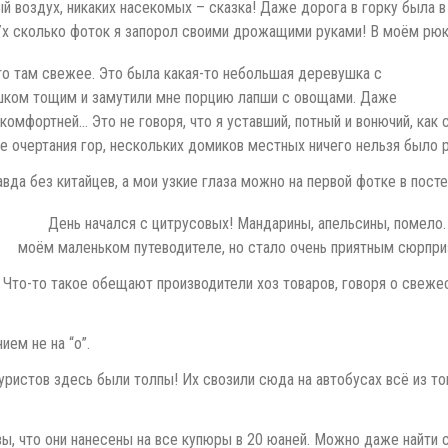
воздух, никаких насекомых – сказка! Даже дорога в горку была в к
Ух сколько фоток я запорол своими дрожащими руками! В моём рюкз
что там свежее. Это была какая-то небольшая деревушка с
шком тощим и замутили мне порцию лапши с овощами. Даже
комфортней… Это не говоря, что я уставший, потный и вонючий, как с
ме очертания гор, нескольких домиков местных ничего нельзя было р
авда без китайцев, а мои узкие глаза можно на первой фотке в посте
День начался с цитрусовых! Мандарины, апельсины, помело.
моём маленьком путеводителе, но стало очень приятным сюрпри
Что-то такое обещают производители хоз товаров, говоря о свежес
ием не на “о”.
истов здесь были толпы! Их свозили сюда на автобусах всё из того
вы, что они нанесены на все купюры в 20 юаней. Можно даже найти