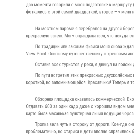
два момента говорили о моей подготовке к маршруту (в
фоткались с этой самой двадцаткой, второе – у меня н
На местном пароме я перебрался на другой берег.
прекрасную затею. Могу оправдываться, что некуда сло
По традиции или законам физики меня снова ждал 
View Point. Опытному путешественнику с хреновым анг
Оставив всех туристов у реки, я двинул на поиски
По пути встретил этих прекрасных двухколёсных п
короткой, но запоминающейся. Красавчики! Теперь я т
Обзорная площадка оказалась коммерческой. Вход
Отдавать 600 за один кадр даже с хорошим видом мне 
карте была маханькая пунктирная линия ведущая через
Тропка вела чуть в сторону от дороги. Кое-где 
проблематично, но старики и дети вполне справились 