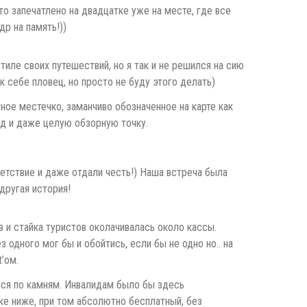
сто запечатлено на двадцатке уже на месте, где все
др на память!))
иле своих путешествий, но я так и не решился на сию
к себе пловец, но просто не буду этого делать)
тное местечко, заманчиво обозначенное на карте как
ид и даже целую обзорную точку.
ветствие и даже отдали честь!) Наша встреча была
другая история!
 и стайка туристов околачивалась около кассы.
одного мог бы и обойтись, если бы не одно но.. на
’ом.
ься по камням. Инвалидам было бы здесь
тке ниже, при том абсолютно бесплатный, без