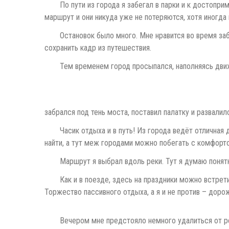
По пути из города я забегал в парки и к достопри
маршрут и они никуда уже не потеряются, хотя иногда 
Остановок было много. Мне нравится во время заб
сохранить кадр из путешествия.
Тем временем город просыпался, наполняясь дви
забрался под тень моста, поставил палатку и развалил
Часик отдыха и в путь! Из города ведёт отличная
найти, а тут меж городами можно побегать с комфорт
Маршрут я выбрал вдоль реки. Тут я думаю понятн
Как и в поезде, здесь на праздники можно встре
Торжество пассивного отдыха, а я и не против – доро
Вечером мне предстояло немного удалиться от ре