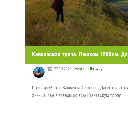
Кавказская тропа. Пешком 1500км. Да
Evgenontheway
22.10.2025
Последний этап Кавказской тропы - Дагестан втора
финиша, где я завершаю всю Кавказскую тропу