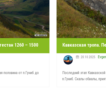
гестан 1260 – 1500
Кавказская тропа. П
Evge
20.10.2025
я половина от п.Гуниб до
Последний этап Кавказской 
п.Гуниб. Скалы обвалы, прият