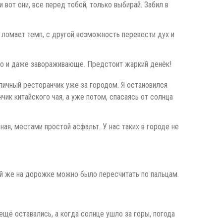
 вот они, все перед тобой, только выбирай. Забил в
о ломает темп, с другой возможность перевести дух и
во и даже завораживающе. Предстоит жаркий денёк!
уличный ресторанчик уже за городом. Я остановился
чик китайского чая, а уже потом, спасаясь от солнца
ая, местами простой асфальт. У нас таких в городе не
ей же на дорожке можно было пересчитать по пальцам.
щё оставались, а когда солнце ушло за горы, погода