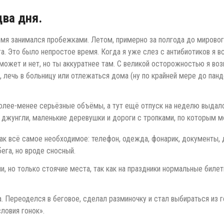
два дня.
емя занимался пробежками. Летом, примерно за полгода до мирово
а. Это было непростое время. Когда я уже слез с антибиотиков я 
 может и нет, но ты аккуратнее там. С великой осторожностью я воз
 лечь в больницу или отлежаться дома (ну по крайней мере до панд
более-менее серьёзные объёмы, а тут ещё отпуск на неделю выдался
, джунгли, маленькие деревушки и дороги с тропками, по которым 
ак всё самое необходимое: телефон, одежда, фонарик, документы, д
ега, но вроде сносный.
ыли, но только стоячие места, так как на праздники нормальные бил
а. Переоделся в беговое, сделал разминочку и стал выбираться из г
словия гонок».