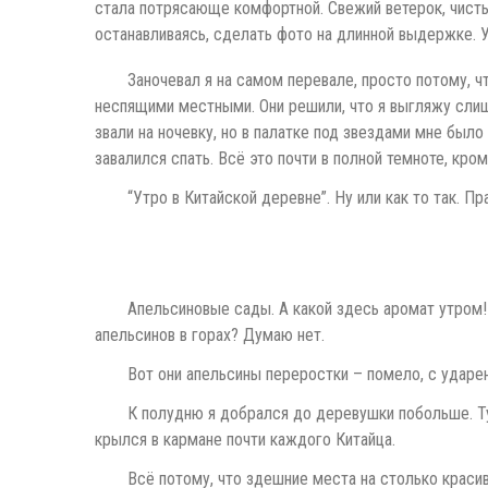
стала потрясающе комфортной. Свежий ветерок, чистый 
останавливаясь, сделать фото на длинной выдержке. 
Заночевал я на самом перевале, просто потому, 
неспящими местными. Они решили, что я выгляжу сли
звали на ночевку, но в палатке под звездами мне было 
завалился спать. Всё это почти в полной темноте, кро
“Утро в Китайской деревне”. Ну или как то так. Пр
Апельсиновые сады. А какой здесь аромат утром! 
апельсинов в горах? Думаю нет.
Вот они апельсины переростки – помело, с ударен
К полудню я добрался до деревушки побольше. Тур
крылся в кармане почти каждого Китайца.
Всё потому, что здешние места на столько краси