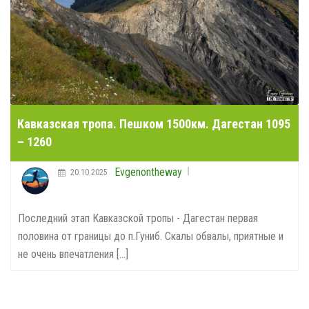
Кавказская тропа. Пешком 1500км. Дагестан 1095
– 1260
Evgenontheway
20.10.2025
Последний этап Кавказской тропы - Дагестан первая
половина от границы до п.Гуниб. Скалы обвалы, приятные и
не очень впечатления [...]