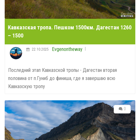
Кавказская тропа. Пешком 1500км. Дагестан 1260
– 1500
Evgenontheway
22.10.2025
Последний этап Кавказской тропы - Дагестан вторая
половина от п.Гуниб до финиша, где я завершаю всю
Кавказскую тропу
0