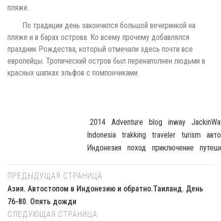
пляже.
По традиции день закончился большой вечеринкой на
пляже и в барах острова. Ко всему прочему добавлялся
праздник Рождества, который отмечали здесь почти все
европейцы. Тропический остров был перенаполнен людьми в
красных шапках эльфов с помпончиками.
2014
Adventure
Blog
Inway
JackinWa
Indonesia
Trakking
Traveler
Turism
Авт
Индонезия
Поход
Приключение
Путеш
ПРЕДЫДУЩАЯ СТРАНИЦА
Азия. Автостопом в Индонезию и обратно.Таиланд. День
76-80. Опять дожди
СЛЕДУЮЩАЯ СТРАНИЦА