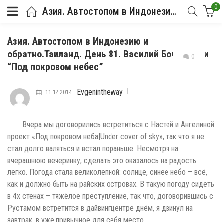
0
Азия. Автостопом в Индонезию и обратно.Таиланд. День 81. Василий Бочкарев и “Под покровом небес”
Азия. Автостопом в Индонезию и
обратно.Таиланд. День 81. Василий Бочкарев и
0
“Под покровом небес”
Evgenintheway
11.12.2014
Вчера мы договорились встретиться с Настей и Ангелиной
проект «Под покровом неба|Under cover of sky», так что я не
стал долго валяться и встал пораньше. Несмотря на
вчерашнюю вечеринку, сделать это оказалось на радость
легко. Погода стала великолепной: солнце, синее небо – всё,
как и должно быть на райских островах. В такую погоду сидеть
в 4х стенах – тяжёлое преступление, так что, договорившись с
Рустамом встретится в дайвингцентре днём, я двинул на
завтрак, в уже привычное для себя место.