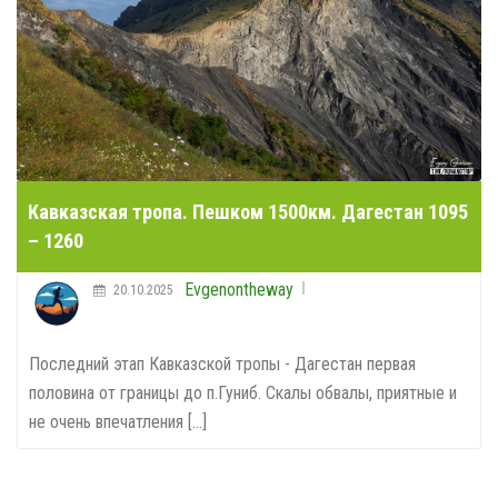
Кавказская тропа. Пешком 1500км. Дагестан 1095
– 1260
Evgenontheway
20.10.2025
Последний этап Кавказской тропы - Дагестан первая
половина от границы до п.Гуниб. Скалы обвалы, приятные и
не очень впечатления [...]