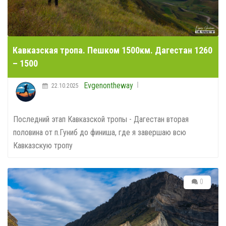
Кавказская тропа. Пешком 1500км. Дагестан 1260
– 1500
Evgenontheway
22.10.2025
Последний этап Кавказской тропы - Дагестан вторая
половина от п.Гуниб до финиша, где я завершаю всю
Кавказскую тропу
0