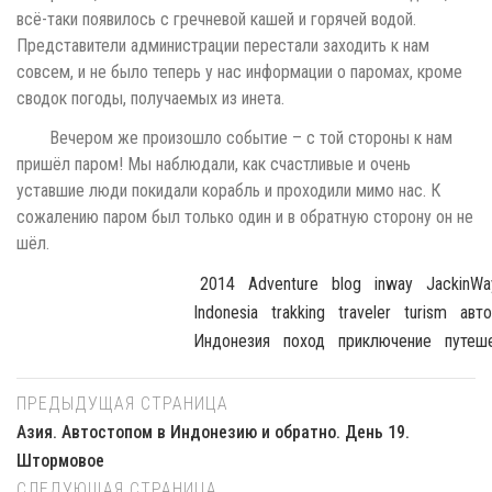
всё-таки появилось с гречневой кашей и горячей водой.
Представители администрации перестали заходить к нам
совсем, и не было теперь у нас информации о паромах, кроме
сводок погоды, получаемых из инета.
Вечером же произошло событие – с той стороны к нам
пришёл паром! Мы наблюдали, как счастливые и очень
уставшие люди покидали корабль и проходили мимо нас. К
сожалению паром был только один и в обратную сторону он не
шёл.
2014
Adventure
Blog
Inway
JackinWa
Indonesia
Trakking
Traveler
Turism
Авт
Индонезия
Поход
Приключение
Путеш
ПРЕДЫДУЩАЯ СТРАНИЦА
Азия. Автостопом в Индонезию и обратно. День 19.
Штормовое
СЛЕДУЮЩАЯ СТРАНИЦА