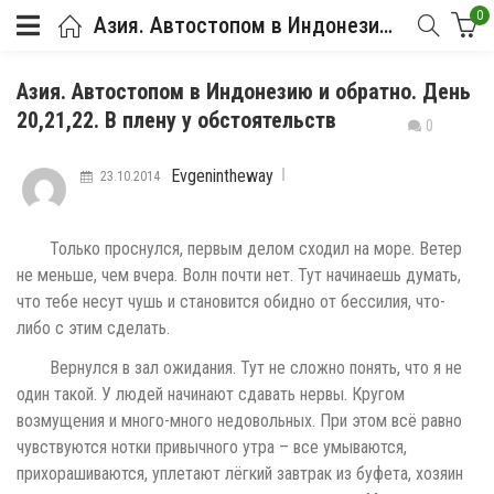
0
Азия. Автостопом в Индонезию и обратно. День 20,21,22. В плену у обстоятельств
Азия. Автостопом в Индонезию и обратно. День
20,21,22. В плену у обстоятельств
0
Evgenintheway
23.10.2014
Только проснулся, первым делом сходил на море. Ветер
не меньше, чем вчера. Волн почти нет. Тут начинаешь думать,
что тебе несут чушь и становится обидно от бессилия, что-
либо с этим сделать.
Вернулся в зал ожидания. Тут не сложно понять, что я не
один такой. У людей начинают сдавать нервы. Кругом
возмущения и много-много недовольных. При этом всё равно
чувствуются нотки привычного утра – все умываются,
прихорашиваются, уплетают лёгкий завтрак из буфета, хозяин