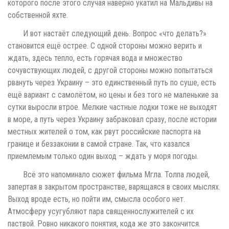
которого после этого случая наверно укатил на Мальдивы на
собственной яхте.
И вот настаёт следующий день. Вопрос «что делать?»
становится ещё острее. С одной стороны можно верить и
ждать, здесь тепло, есть горячая вода и множество
сочувствующих людей, с другой стороны можно попытаться
рвануть через Украину – это единственный путь по суше, есть
ещё вариант с самолётом, но цены и без того не маленькие за
сутки выросли втрое. Мелкие частные лодки тоже не выходят
в море, а путь через Украину забраковал сразу, после истории
местных жителей о том, как рвут российские паспорта на
границе и беззаконии в самой стране. Так, что казался
приемлемым только один выход – ждать у моря погоды.
Всё это напоминало сюжет фильма Мгла. Толпа людей,
запертая в закрытом пространстве, варящаяся в своих мыслях.
Выход вроде есть, но пойти им, смысла особого нет.
Атмосферу усугубляют пара священнослужителей с их
паствой. Ровно никакого понятия, кода же это закончится.