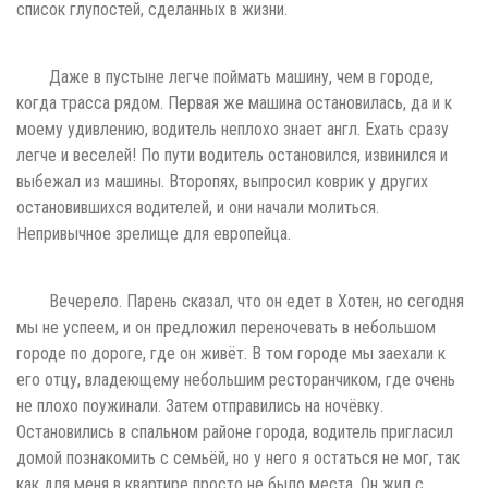
список глупостей, сделанных в жизни.
Даже в пустыне легче поймать машину, чем в городе,
когда трасса рядом. Первая же машина остановилась, да и к
моему удивлению, водитель неплохо знает англ. Ехать сразу
легче и веселей! По пути водитель остановился, извинился и
выбежал из машины. Второпях, выпросил коврик у других
остановившихся водителей, и они начали молиться.
Непривычное зрелище для европейца.
Вечерело. Парень сказал, что он едет в Хотен, но сегодня
мы не успеем, и он предложил переночевать в небольшом
городе по дороге, где он живёт. В том городе мы заехали к
его отцу, владеющему небольшим ресторанчиком, где очень
не плохо поужинали. Затем отправились на ночёвку.
Остановились в спальном районе города, водитель пригласил
домой познакомить с семьёй, но у него я остаться не мог, так
как для меня в квартире просто не было места. Он жил с