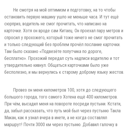
Не смотря на мой оптимизм и подготовку, на то чтобы
остановить первую машину ушло не меньше часа. И тут ещё
сюрприз, водитель не смог прочитать, что написано на
карточке. Хотя он вроде сам Китаец. Он проехал пару метров и
спросил у прохожего, который тоже ничего не смог прочитать
и только следующий без проблем прочёл послание карточки.
Там было сказано «Подвезёте попутчика по дороге,
бесплатно». Прохожий передал суть надписи водителю и тот
утвердительно кивнул. Общаться карточками было уже
бесполезно, и мы вернулись к старому доброму языку жестов.
Провез он меня километров 100, хотя до следующего
большого города, того самого Хотена ещё 400 километров.
При чём, высадил меня на повороте посреди пустыни. Кстати,
да, забыл рассказать, что путь мой был через пустыню Такла
Макан, как я узнал вчера в инете, а не когда составлял
маршрут! Почти 3000 км через пустыню. Добавил галочку в