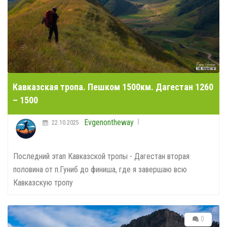
Кавказская тропа. Пешком 1500км. Дагестан 1260
– 1500
Evgenontheway
22.10.2025
Последний этап Кавказской тропы - Дагестан вторая
половина от п.Гуниб до финиша, где я завершаю всю
Кавказскую тропу
0