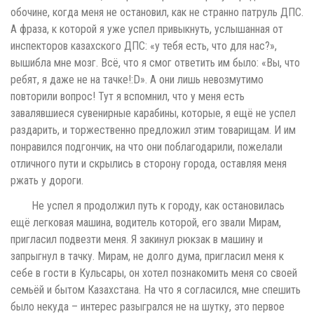
обочине, когда меня не остановил, как не странно патруль ДПС.
А фраза, к которой я уже успел привыкнуть, услышанная от
инспекторов казахского ДПС: «у тебя есть, что для нас?»,
вышибла мне мозг. Всё, что я смог ответить им было: «Вы, что
ребят, я даже не на тачке!:D». А они лишь невозмутимо
повторили вопрос! Тут я вспомнил, что у меня есть
завалявшиеся сувенирные карабины, которые, я ещё не успел
раздарить, и торжественно предложил этим товарищам. И им
понравился подгончик, на что они поблагодарили, пожелали
отличного пути и скрылись в сторону города, оставляя меня
ржать у дороги.
Не успел я продолжил путь к городу, как остановилась
ещё легковая машина, водитель которой, его звали Мирам,
пригласил подвезти меня. Я закинул рюкзак в машину и
запрыгнул в тачку. Мирам, не долго дума, пригласил меня к
себе в гости в Кульсары, он хотел познакомить меня со своей
семьёй и бытом Казахстана. На что я согласился, мне спешить
было некуда – интерес разыгрался не на шутку, это первое