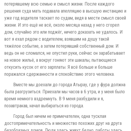
потерявшему всю семью и смысл жизни. После каждого
решения суда мать подавала апелляцию в высшую инстанцию и
уже год водителя таскает по судам, видя в мести смысл своей
жизни. И это ещё не всё, около месяца назад у него сгорел
дом, случайно это или поджёг, ничего доказать не удалось. И
вот я ехал рядом с водителем, взявшим на душу такой
тяжёлое событие, а затем потерявший собственный дом. И
ведь он не сломался, не опустил руки, сейчас он зарабатывает
на новое жильё, а вокруг гоняют эти шакалы, пытающиеся
откусить кусок от его зарплаты. Я всё больше и больше
поражался сдержанности и спокойствию этого человека.
Вместе мы доехали до города Атырау, где у фура должна
была разгрузиться. Приехали мы часов в 6 утра, и у меня было
время немного вздремнуть. В 9 меня разбудили и я,
позавтракав, начал выбираться из города.
Город был ничем не примечателен, одна тусклая
достопримечательность и множество похожих друг на друга
безобразных домов. Люди здесь живут бедно, работы здесь