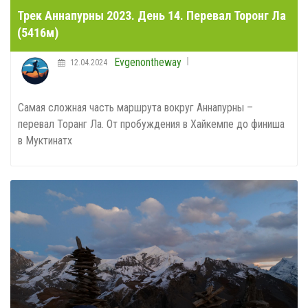
Трек Аннапурны 2023. День 14. Перевал Торонг Ла
(5416м)
Evgenontheway
12.04.2024
Самая сложная часть маршрута вокруг Аннапурны –
перевал Торанг Ла. От пробуждения в Хайкемпе до финиша
в Муктинатх