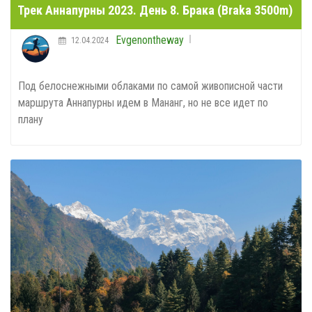
Трек Аннапурны 2023. День 8. Брака (Braka 3500m)
Evgenontheway
12.04.2024
Под белоснежными облаками по самой живописной части
маршрута Аннапурны идем в Мананг, но не все идет по
плану