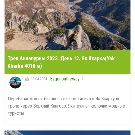
Трек Аннапурны 2023. День 12. Як Кхарка(Yak
Kharka 4018 м)
Evgenontheway
12.04.2024
Перебираемся от базового лагеря Тиличо в Як Кхарку по
тропе через Верхний Кангсар. Яки, руины, колючки мощные
туристы