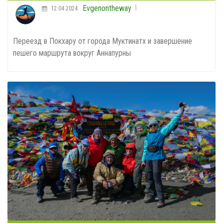
Evgenontheway
12.04.2024
Переезд в Покхару от города Муктинатх и завершение
пешего маршрута вокруг Аннапурны