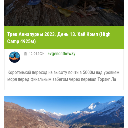
Трек Аннапурны 2023. День 13. Хай Кэмп (High
Camp 4925м)
Evgenontheway
12.04.2024
Коротенький переход на высоту почти в 5000м над уровнем
моря перед финальным забегом через перевал Торанг Ла