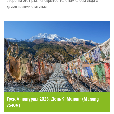
озеро, на этот раз, непокрытое толстым слоем льда с
двумя новыми статуями
Трек Аннапурны 2023. День 9. Мананг (Manang
3540м)