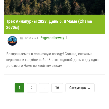
Трек Аннапурны 2023. День 6. В Чаме (Chame
2670м)
Evgenontheway
12.04.2024
Возвращаемся в солнечную погоду! Солнце, снежные
вершинки и голубое небо! В этот ходовой день я иду один
до самого Чаме по хвойным лесам
1
2
…
16
Следующая →