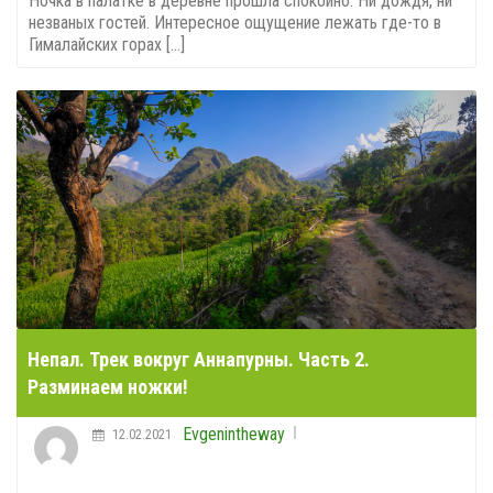
Ночка в палатке в деревне прошла спокойно. Ни дождя, ни
незваных гостей. Интересное ощущение лежать где-то в
Гималайских горах [...]
Непал. Трек вокруг Аннапурны. Часть 2.
Разминаем ножки!
Evgenintheway
12.02.2021