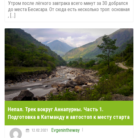
Утром после лёгкого завтрака всего минут за 30 добрался
до места Бесисара. От сюда есть несколько троп: основная
, [...]
Непал. Трек вокруг Аннапурны. Часть 1.
Подготовка в Катманду и автостоп к месту старта
Evgenintheway
12.02.2021