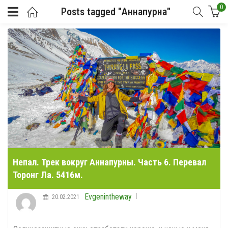
0
Posts tagged "Аннапурна"
Непал. Трек вокруг Аннапурны. Часть 6. Перевал
Торонг Ла. 5416м.
Evgenintheway
20.02.2021