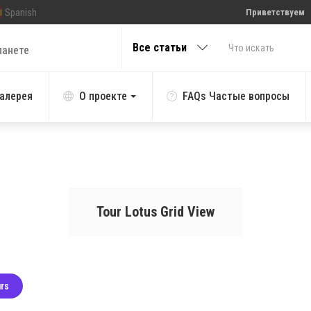
Spanish
Приветствуем
Все статьи
ланете
алерея
О проекте
FAQs Частые вопросы
Tour Lotus Grid View
urs