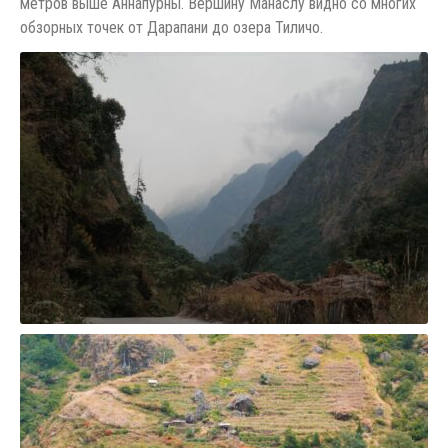
метров выше Аннапурны. Вершину Манаслу видно со многих
обзорных точек от Дарапани до озера Тиличо.