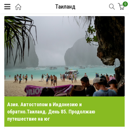
0
Таиланд
Азия. Автостопом в Индонезию и
обратно.Таиланд. День 85. Продолжаю
путешествие на юг