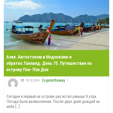
Азия. Автостопом в Индонезию и
обратно.Таиланд. День 75. Путешествие по
острову Пхи- Пхи Дон
Evgenintheway
10.12.2014
Сегодня я первый на острове раз встал раньше 9 утра.
Погода была великолепная. После двух дней дождей на
небе [...]