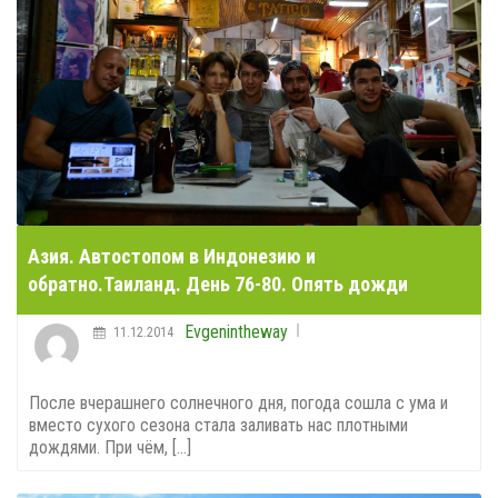
Азия. Автостопом в Индонезию и
обратно.Таиланд. День 76-80. Опять дожди
Evgenintheway
11.12.2014
После вчерашнего солнечного дня, погода сошла с ума и
вместо сухого сезона стала заливать нас плотными
дождями. При чём, [...]