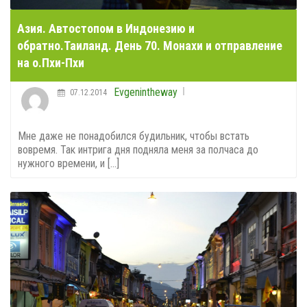
Азия. Автостопом в Индонезию и
обратно.Таиланд. День 70. Монахи и отправление
на о.Пхи-Пхи
Evgenintheway
07.12.2014
Мне даже не понадобился будильник, чтобы встать
вовремя. Так интрига дня подняла меня за полчаса до
нужного времени, и [...]