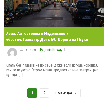
Азия. Автостопом в Индонезию и
обратно.Таиланд. День 69. Дорога на Пхукет
Evgenintheway
06.12.2014
Спать без палатки не по себе, даже если погода хорошая,
как-то неуютно. Утром монах предложил мне завтрак: рис,
курица, [...]
1
2
Следующая →