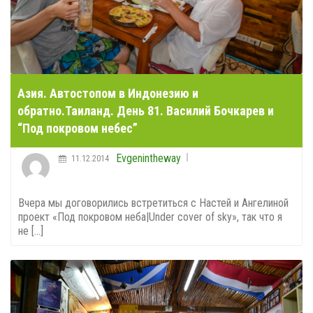
Азия. Автостопом в Индонезию и
обратно.Таиланд. День 81. Василий Бочкарев и
“Под покровом небес”
Evgenintheway
11.12.2014
Вчера мы договорились встретиться с Настей и Ангелиной
проект «Под покровом неба|Under cover of sky», так что я
не [...]