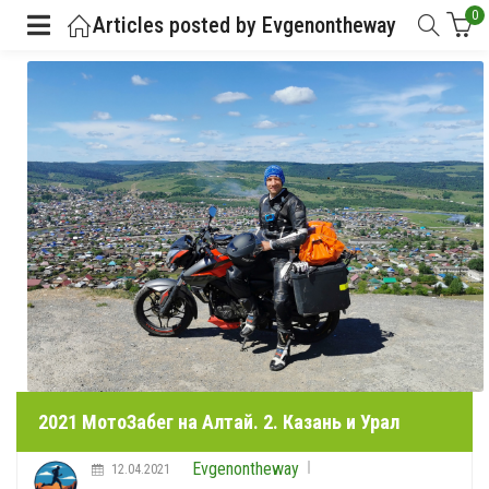
0
Articles posted by Evgenontheway
2021 МотоЗабег на Алтай. 2. Казань и Урал
Evgenontheway
12.04.2021