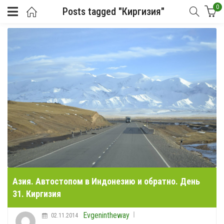
0
Posts tagged "Киргизия"
Азия. Автостопом в Индонезию и обратно. День
31. Киргизия
Evgenintheway
02.11.2014