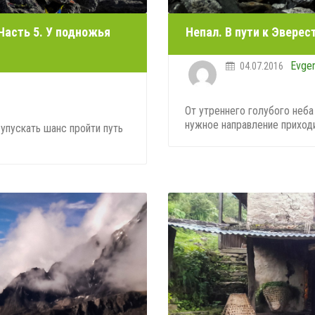
 Часть 5. У подножья
Непал. В пути к Эверес
Evge
04.07.2016
От утреннего голубого неба
нужное направление приходи
упускать шанс пройти путь