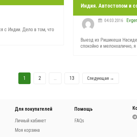
Индия. Автостопом и со
Evge
04.03.2016
я с Индии. Дело в том, что
Выезд из Ришикеша Насидев
спокойно и мелонхалично, я с
1
2
…
13
Следующая →
К
Для покупателей
Помощь
Личный кабинет
FAQs
Моя корзина