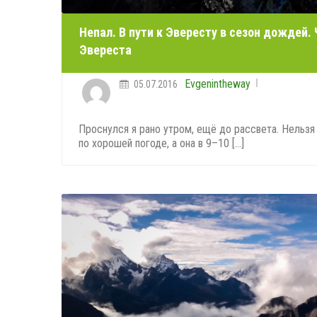
Непал. В пути к Эвересту в сезон дождей.
Эвереста
Evgenintheway
05.07.2016
Проснулся я рано утром, ещё до рассвета. Нельзя 
по хорошей погоде, а она в 9–10 [...]