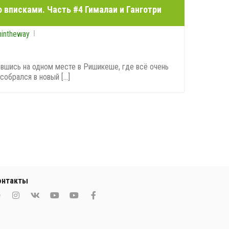
 вписками. Часть #4 Гималаи и Ганготри
nintheway
шись на одном месте в Ришикеше, где всё очень
обрался в новый [...]
0
онтакты