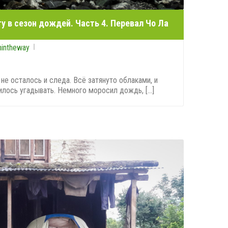
ту в сезон дождей. Часть 4. Перевал Чо Ла
nintheway
 не осталось и следа. Всё затянуто облаками, и
лось угадывать. Немного моросил дождь, [...]