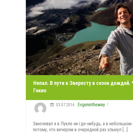
Непал. В пути к Эвересту в сезон дождей.
Гокио
Evgenintheway
03.07.2016
Заночевал я в Лукле ни где-нибудь, а в небольшом
потому, что вечером в очередной раз хлынул [...]