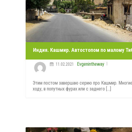
Индия. Кашмир. Автостопом по малому Ти
Evgenintheway
11.02.2021
Этим постом завершаю серию про Кашмир. Многие
ходу, в попутных фурах или с заднего [...]