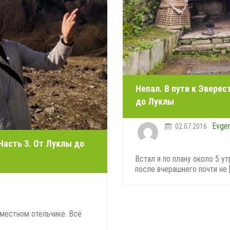
Непал. В пути к Эверес
до Луклы
Evge
02.07.2016
 Часть 3. От Луклы до
Встал я по плану около 5 у
после вчерашнего почти не [.
 местном отельчике. Всё