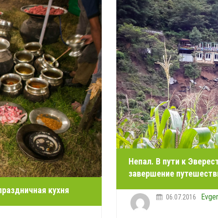
Непал. В пути к Эверес
завершение путешеств
праздничная кухня
Evge
06.07.2016