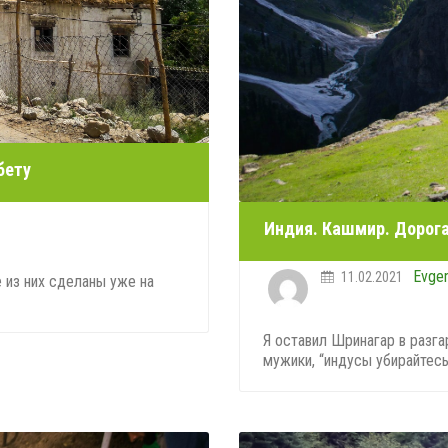
бету
Индия. Кашмир. Дорог
Evge
11.02.2021
 из них сделаны уже на
Я оставил Шринагар в разга
мужики, “индусы убирайтесь 