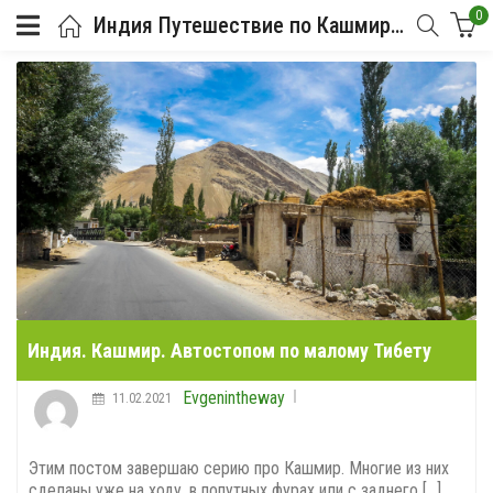
0
Индия Путешествие по Кашмиру и Гималаям
Индия. Кашмир. Автостопом по малому Тибету
Evgenintheway
11.02.2021
Этим постом завершаю серию про Кашмир. Многие из них
сделаны уже на ходу, в попутных фурах или с заднего [...]