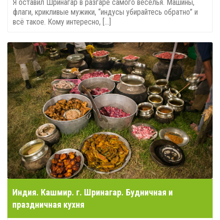
Я оставил Шринагар в разгаре самого веселья. Машины,
флаги, крикливые мужики, “индусы убирайтесь обратно” и
всё такое. Кому интересно, [...]
Индия. Кашмир. г. Шринагар. Будничная и
праздничная кухня