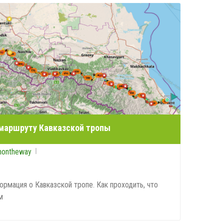
маршруту Кавказской тропы
nontheway
ормация о Кавказской тропе. Как проходить, что
м