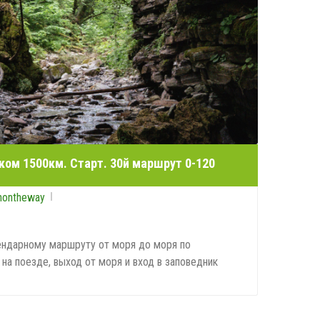
ком 1500км. Старт. 30й маршрут 0-120
nontheway
ендарному маршруту от моря до моря по
на поезде, выход от моря и вход в заповедник