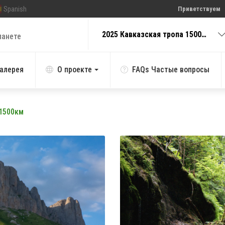
Spanish
Приветствуем
2025 Кавказская тропа 1500км (14)
ланете
алерея
О проекте
FAQs Частые вопросы
 1500км