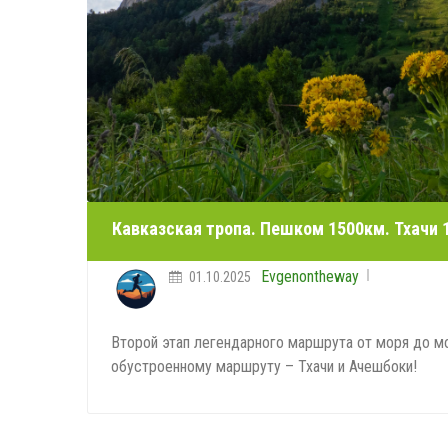
Кавказская тропа. Пешком 1500км. Тхачи 
Evgenontheway
01.10.2025
Второй этап легендарного маршрута от моря до м
обустроенному маршруту – Тхачи и Ачешбоки!