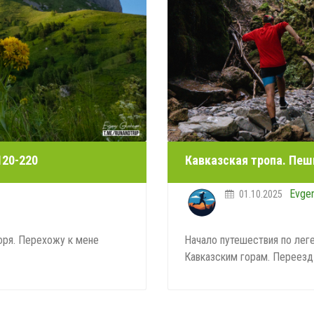
120-220
Кавказская тропа. Пеш
Evge
01.10.2025
оря. Перехожу к мене
Начало путешествия по лег
Кавказским горам. Переезд 