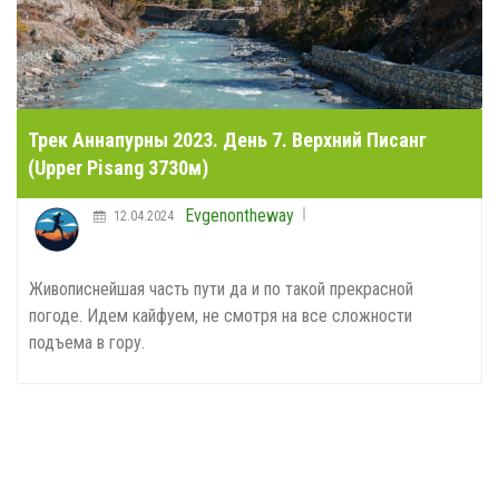
Трек Аннапурны 2023. День 7. Верхний Писанг
(Upper Pisang 3730м)
Evgenontheway
12.04.2024
Живописнейшая часть пути да и по такой прекрасной
погоде. Идем кайфуем, не смотря на все сложности
подъема в гору.