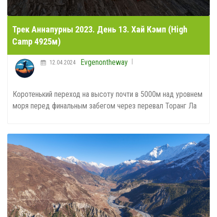
Трек Аннапурны 2023. День 13. Хай Кэмп (High
Camp 4925м)
Evgenontheway
12.04.2024
Коротенький переход на высоту почти в 5000м над уровнем
моря перед финальным забегом через перевал Торанг Ла