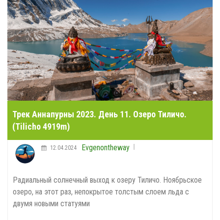
Трек Аннапурны 2023. День 11. Озеро Тиличо.
(Tilicho 4919m)
Evgenontheway
12.04.2024
Радиальный солнечный выход к озеру Тиличо. Ноябрьское
озеро, на этот раз, непокрытое толстым слоем льда с
двумя новыми статуями