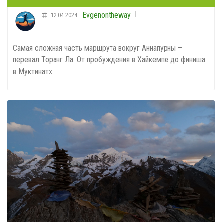
Evgenontheway
12.04.2024
Самая сложная часть маршрута вокруг Аннапурны –
перевал Торанг Ла. От пробуждения в Хайкемпе до финиша
в Муктинатх