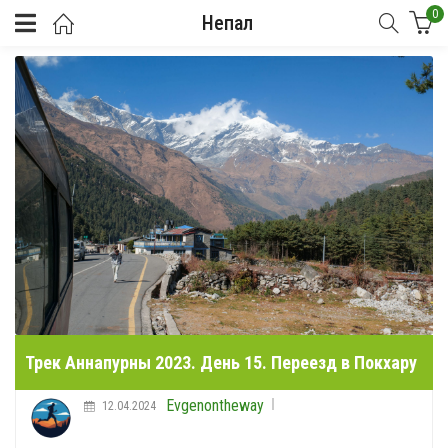
0
Непал
Трек Аннапурны 2023. День 15. Переезд в Покхару
Evgenontheway
12.04.2024