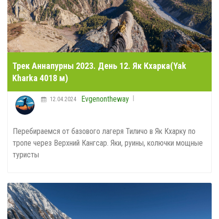
Трек Аннапурны 2023. День 12. Як Кхарка(Yak
Kharka 4018 м)
Evgenontheway
12.04.2024
Перебираемся от базового лагеря Тиличо в Як Кхарку по
тропе через Верхний Кангсар. Яки, руины, колючки мощные
туристы