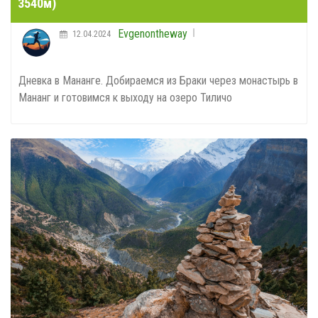
3540м)
Evgenontheway
12.04.2024
Дневка в Мананге. Добираемся из Браки через монастырь в
Мананг и готовимся к выходу на озеро Тиличо